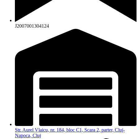
J2007001304124
Str. Aurel Vlaicu, nr. 184, bloc C1, Scara 2, parter, Cluj-
Napoca, Cluj