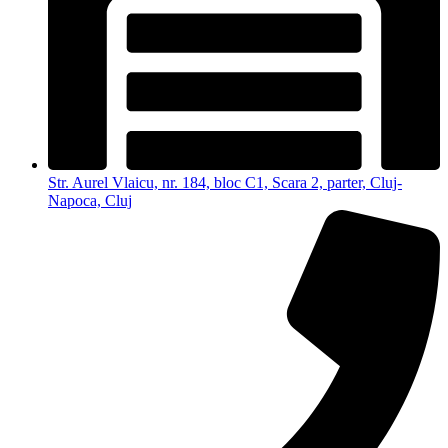
Str. Aurel Vlaicu, nr. 184, bloc C1, Scara 2, parter, Cluj-
Napoca, Cluj