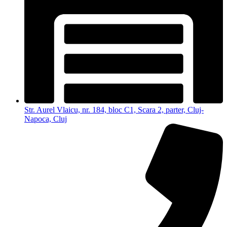
Str. Aurel Vlaicu, nr. 184, bloc C1, Scara 2, parter, Cluj-
Napoca, Cluj