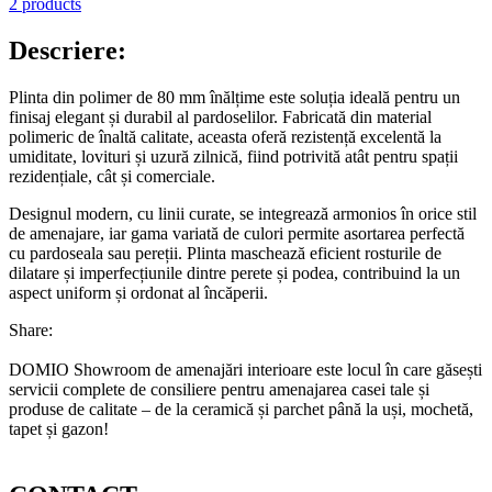
2 products
Descriere:
Plinta din polimer de 80 mm înălțime este soluția ideală pentru un
finisaj elegant și durabil al pardoselilor. Fabricată din material
polimeric de înaltă calitate, aceasta oferă rezistență excelentă la
umiditate, lovituri și uzură zilnică, fiind potrivită atât pentru spații
rezidențiale, cât și comerciale.
Designul modern, cu linii curate, se integrează armonios în orice stil
de amenajare, iar gama variată de culori permite asortarea perfectă
cu pardoseala sau pereții. Plinta maschează eficient rosturile de
dilatare și imperfecțiunile dintre perete și podea, contribuind la un
aspect uniform și ordonat al încăperii.
Share:
DOMIO Showroom de amenajări interioare este locul în care găsești
servicii complete de consiliere pentru amenajarea casei tale și
produse de calitate – de la ceramică și parchet până la uși, mochetă,
tapet și gazon!