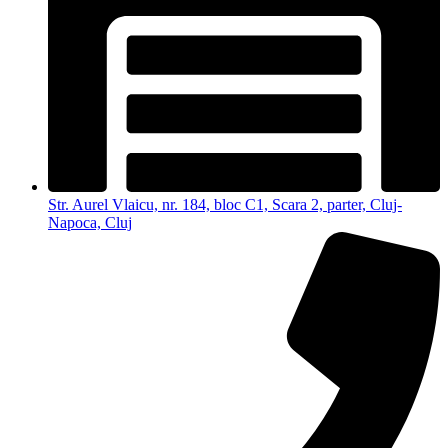
Str. Aurel Vlaicu, nr. 184, bloc C1, Scara 2, parter, Cluj-
Napoca, Cluj