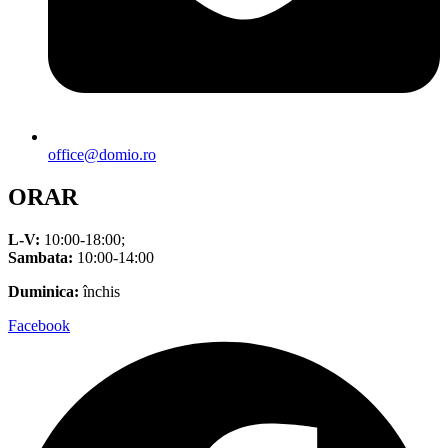
office@domio.ro
ORAR
L-V:
10:00-18:00;
Sambata:
10:00-14:00
Duminica:
închis
Facebook