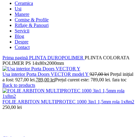
Ceramica
Usi
Manere
Cornise & Profile
Riflaje & Panouri
Servicii
Blog
Despre
Contact
Prima pagină
PLINTA DUROPOLIMER
PLINTA COLORATA
POLIMER PS 14x80x2000mm
Usa interior Porta Doors VECTOR model Y
927,00
lei
Prețul inițial
a fost: 927,00 lei.
789,00
lei
Prețul curent este: 789,00 lei.
fara toc
Back to products
FOLIE ARBITON MULTIPROTEC 1000 3in1 1,5mm rola 1x8m2
250,00
lei