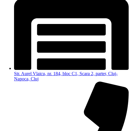
Str. Aurel Vlaicu, nr. 184, bloc C1, Scara 2, parter, Cluj-
Napoca, Cluj