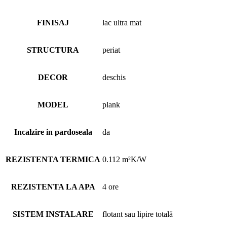
FINISAJ
lac ultra mat
STRUCTURA
periat
DECOR
deschis
MODEL
plank
Incalzire in pardoseala
da
REZISTENTA TERMICA
0.112 m²K/W
REZISTENTA LA APA
4 ore
SISTEM INSTALARE
flotant sau lipire totală