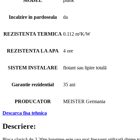
MODEL
plank
Incalzire in pardoseala
da
REZISTENTA TERMICA
0.112 m²K/W
REZISTENTA LA APA
4 ore
SISTEM INSTALARE
flotant sau lipire totală
Garantie rezidential
35 ani
PRODUCATOR
MEISTER Germania
Descarca fisa tehnica
Descriere:
Placa clasică de 2,20m lungime este cea mai frecvent utilizată dintre to