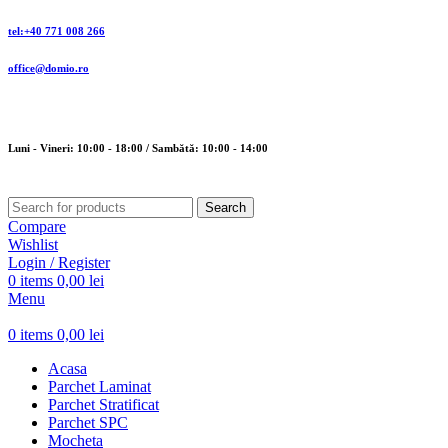
tel:+40 771 008 266
office@domio.ro
Luni - Vineri: 10:00 - 18:00 / Sambătă: 10:00 - 14:00
Search
Compare
Wishlist
Login / Register
0
items
0,00
lei
Menu
0
items
0,00
lei
Acasa
Parchet Laminat
Parchet Stratificat
Parchet SPC
Mocheta