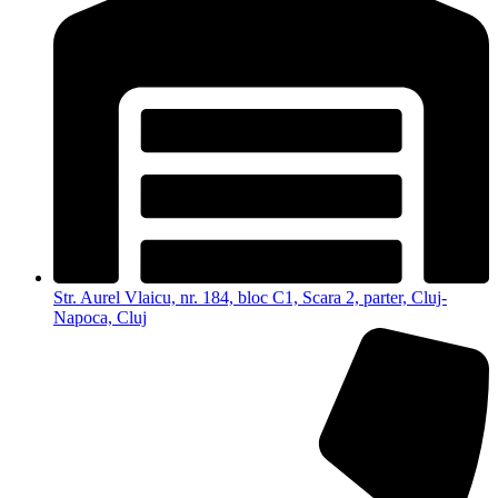
Str. Aurel Vlaicu, nr. 184, bloc C1, Scara 2, parter, Cluj-
Napoca, Cluj