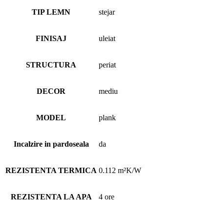
TIP LEMN
stejar
FINISAJ
uleiat
STRUCTURA
periat
DECOR
mediu
MODEL
plank
Incalzire in pardoseala
da
REZISTENTA TERMICA
0.112 m²K/W
REZISTENTA LA APA
4 ore