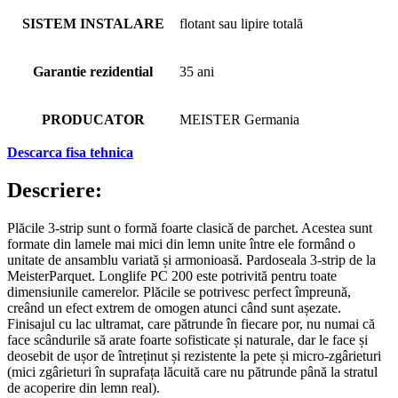
SISTEM INSTALARE
flotant sau lipire totală
Garantie rezidential
35 ani
PRODUCATOR
MEISTER Germania
Descarca fisa tehnica
Descriere:
Plăcile 3-strip sunt o formă foarte clasică de parchet. Acestea sunt
formate din lamele mai mici din lemn unite între ele formând o
unitate de ansamblu variată și armonioasă. Pardoseala 3-strip de la
MeisterParquet. Longlife PC 200 este potrivită pentru toate
dimensiunile camerelor. Plăcile se potrivesc perfect împreună,
creând un efect extrem de omogen atunci când sunt așezate.
Finisajul cu lac ultramat, care pătrunde în fiecare por, nu numai că
face scândurile să arate foarte sofisticate și naturale, dar le face și
deosebit de ușor de întreținut și rezistente la pete și micro-zgârieturi
(mici zgârieturi în suprafața lăcuită care nu pătrunde până la stratul
de acoperire din lemn real).