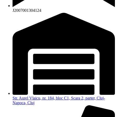
J2007001304124
Str. Aurel Vlaicu, nr. 184, bloc C1, Scara 2, parter, Cluj-
Napoca, Cluj