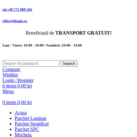
tel:+40 771 008 266
office@domio.ro
Beneficiază de
TRANSPORT GRATUIT!
Luni - Vineri: 10:00 - 18:00 / Sambătă: 10:00 - 14:00
Search
Compare
Wishlist
Login / Register
0
items
0,00
lei
Menu
0
items
0,00
lei
Acasa
Parchet Laminat
Parchet Stratificat
Parchet SPC
Mocheta