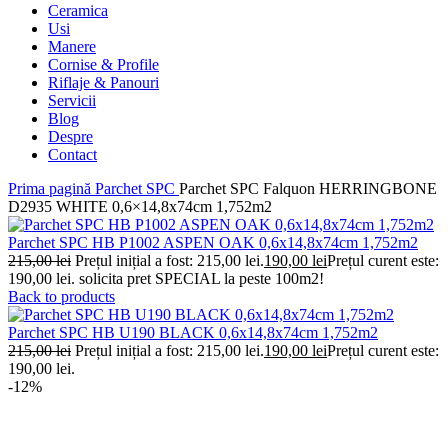
Ceramica
Usi
Manere
Cornise & Profile
Riflaje & Panouri
Servicii
Blog
Despre
Contact
Prima pagină
Parchet SPC
Parchet SPC Falquon HERRINGBONE
D2935 WHITE 0,6×14,8x74cm 1,752m2
Parchet SPC HB P1002 ASPEN OAK 0,6x14,8x74cm 1,752m2
215,00
lei
Prețul inițial a fost: 215,00 lei.
190,00
lei
Prețul curent este:
190,00 lei.
solicita pret SPECIAL la peste 100m2!
Back to products
Parchet SPC HB U190 BLACK 0,6x14,8x74cm 1,752m2
215,00
lei
Prețul inițial a fost: 215,00 lei.
190,00
lei
Prețul curent este:
190,00 lei.
-12%