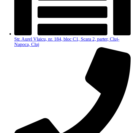
Str. Aurel Vlaicu, nr. 184, bloc C1, Scara 2, parter, Cluj-
Napoca, Cluj