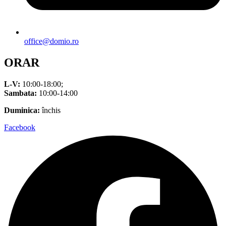
office@domio.ro
ORAR
L-V:
10:00-18:00;
Sambata:
10:00-14:00
Duminica:
închis
Facebook