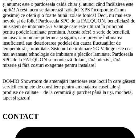
și anume: este o pardoseala caldă chiar și atunci când încălzirea este
oprită! Acest lucru se datorează izolației XPS încorporate (1mm
grosime) ce oferă și o foarte bună izolare fonică! Deci, nu mai este
nevoie și de folie! Pardoseala SPC de la FALQUON, beneficiază de
un sistem de imbinare 5G Valinge care este utilizat în principal
pentru podele laminate premium. Acesta oferă o serie de beneficii,
inclusiv o imbinare puternică și sigură, care previne îmbinarea
insuficientă sau deteriorarea podelei din cauza fluctuațiilor de
temperatură și umiditate. Sistemul de imbinare 5G Valinge este cea
mai avansata tehnologie de imbinare a placilor laminate. Pardoseala
SPC de la FALQUON se montează flotant, fără adezivi, fără
mizerie și fără costuri exagerate pentru instalare!
DOMIO Showroom de amenajări interioare este locul în care găsești
servicii complete de consiliere pentru amenajarea casei tale și
produse de calitate – de la ceramică și parchet până la uși, mochetă,
tapet și gazon!
CONTACT