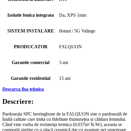
Izolatie fonica integrata
Da, XPS 1mm
SISTEM INSTALARE
flotant / 5G Valinge
PRODUCATOR
FALQUON
Garantie comercial
3 ani
Garantie rezidential
15 ani
Descarca fisa tehnica
Descriere:
Pardoseala SPC herringbone de la FALQUON este o pardoseală de
înaltă calitate care imita cu fidelitate frumusețea și căldura lemnului.
Când vine vorba de rezistența termica (0,037m² K/W), aceasta se
comportă similar cu o placă ceramică dar cu avantaje net superioare