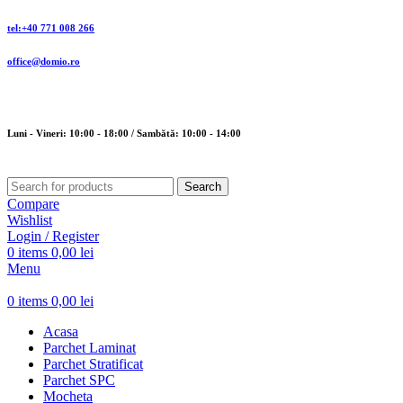
tel:+40 771 008 266
office@domio.ro
Luni - Vineri: 10:00 - 18:00 / Sambătă: 10:00 - 14:00
Search
Compare
Wishlist
Login / Register
0
items
0,00
lei
Menu
0
items
0,00
lei
Acasa
Parchet Laminat
Parchet Stratificat
Parchet SPC
Mocheta