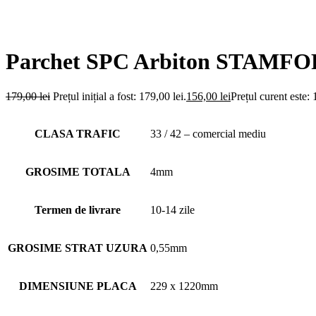
Parchet SPC Arbiton STAMF
179,00
lei
Prețul inițial a fost: 179,00 lei.
156,00
lei
Prețul curent este: 
CLASA TRAFIC
33 / 42 – comercial mediu
GROSIME TOTALA
4mm
Termen de livrare
10-14 zile
GROSIME STRAT UZURA
0,55mm
DIMENSIUNE PLACA
229 x 1220mm