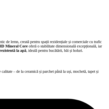
tic de lemn, creată pentru spații rezidențiale și comerciale cu trafic
HD Mineral Core
oferă o stabilitate dimensională excepțională, iar
ezistentă la apă
, ideală pentru bucătării, băi și holuri.
alitate – de la ceramică și parchet până la uși, mochetă, tapet și