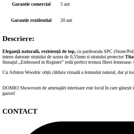
Garantie comercial
5 ani
Garantie rezidential
20 ani
Descriere:
Eleganță naturală, rezistență de top,
cu pardoseala SPC (Stone/Po
intens datorate stratului de uzura de 0,55mm si stratului protector
Tit
finisajul „Embossed in Register” redă perfect textura fibrei lemnoase
Cu Arbiton Woodric obții căldura vizuală a lemnului natural, dar și toat
DOMIO Showroom de amenajări interioare este locul în care găsești serv
gazon!
CONTACT