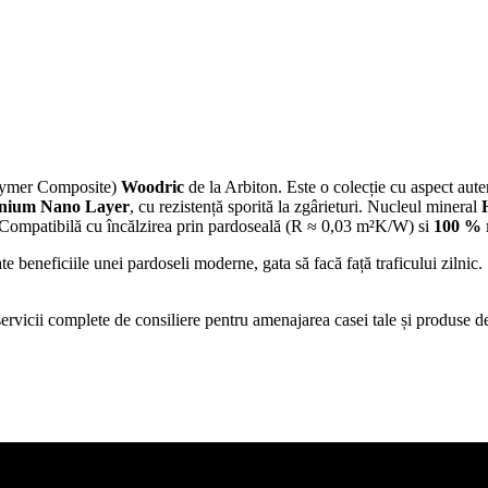
lymer Composite)
Woodric
de la Arbiton. Este o colecție cu aspect auten
anium Nano Layer
, cu rezistență sporită la zgârieturi. Nucleul mineral
. Compatibilă cu încălzirea prin pardoseală (R ≈ 0,03 m²K/W) si
100 % r
e beneficiile unei pardoseli moderne, gata să facă față traficului zilnic.
icii complete de consiliere pentru amenajarea casei tale și produse de c