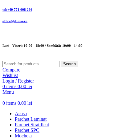
tel:+40 771 008 266
office@domio.ro
Luni - Vineri: 10:00 - 18:00 / Sambătă: 10:00 - 14:00
Search
Compare
Wishlist
Login / Register
0
items
0,00
lei
Menu
0
items
0,00
lei
Acasa
Parchet Laminat
Parchet Stratificat
Parchet SPC
Mocheta