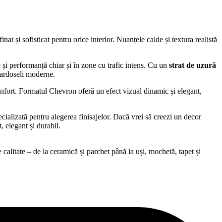
inat și sofisticat pentru orice interior. Nuanțele calde și textura realistă
e și performanță chiar și în zone cu trafic intens. Cu un
strat de uzură
ardoseli moderne.
nfort. Formatul Chevron oferă un efect vizual dinamic și elegant,
ecializată pentru alegerea finisajelor. Dacă vrei să creezi un decor
, elegant și durabil.
alitate – de la ceramică și parchet până la uși, mochetă, tapet și