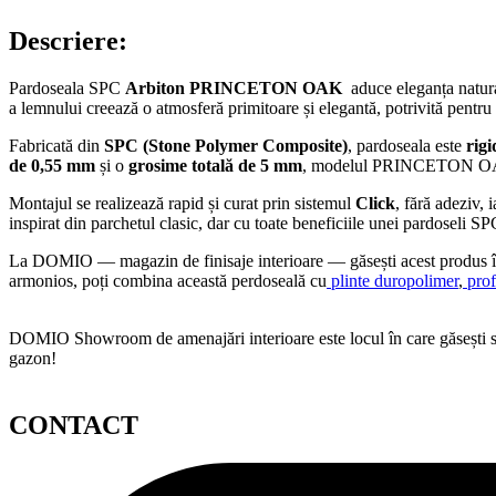
Descriere:
Pardoseala SPC
Arbiton PRINCETON OAK
aduce eleganța natura
a lemnului creează o atmosferă primitoare și elegantă, potrivită pentru 
Fabricată din
SPC (Stone Polymer Composite)
, pardoseala este
rigi
de 0,55 mm
și o
grosime totală de 5 mm
, modelul PRINCETON OAK C
Montajul se realizează rapid și curat prin sistemul
Click
, fără adeziv, 
inspirat din parchetul clasic, dar cu toate beneficiile unei pardoseli S
La DOMIO — magazin de finisaje interioare — găsești acest produs î
armonios, poți combina această perdoseală cu
plinte duropolimer
,
prof
DOMIO Showroom de amenajări interioare este locul în care găsești serv
gazon!
CONTACT