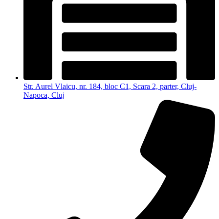
Str. Aurel Vlaicu, nr. 184, bloc C1, Scara 2, parter, Cluj-
Napoca, Cluj