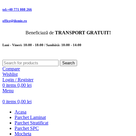
tel:+40 771 008 266
office@domio.ro
Beneficiază de
TRANSPORT GRATUIT!
Luni - Vineri: 10:00 - 18:00 / Sambătă: 10:00 - 14:00
Search
Compare
Wishlist
Login / Register
0
items
0,00
lei
Menu
0
items
0,00
lei
Acasa
Parchet Laminat
Parchet Stratificat
Parchet SPC
Mocheta