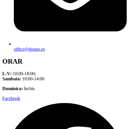
office@domio.ro
ORAR
L-V:
10:00-18:00;
Sambata:
10:00-14:00
Duminica:
închis
Facebook