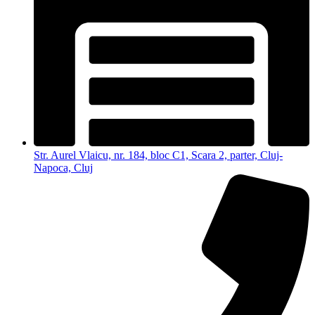
Str. Aurel Vlaicu, nr. 184, bloc C1, Scara 2, parter, Cluj-
Napoca, Cluj