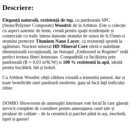
Descriere:
Eleganță naturală, rezistență de top,
cu pardoseala SPC
(Stone/Polymer Composite)
Woodric
de la Arbiton. Este o colecție
cu aspect autentic de lemn, creată pentru spații rezidențiale și
comerciale cu trafic intens datorate stratului de uzura de 0,55mm si
stratului protector
Titanium Nano Layer
, cu rezistență sporită la
zgârieturi. Nucleul mineral
HD Mineral Core
oferă o stabilitate
dimensională excepțională, iar finisajul „Embossed in Register” redă
perfect textura fibrei lemnoase. Compatibilă cu încălzirea prin
pardoseală (R ≈ 0,03 m²K/W) si
100 % rezistentă la apă
, ideală
pentru bucătării, băi și holuri.
Cu Arbiton Woodric obții căldura vizuală a lemnului natural, dar și
toate beneficiile unei pardoseli moderne, gata să facă față traficului
zilnic.
DOMIO Showroom de amenajări interioare este locul în care găsești
servicii complete de consiliere pentru amenajarea casei tale și
produse de calitate – de la ceramică și parchet până la uși, mochetă,
tapet și gazon!