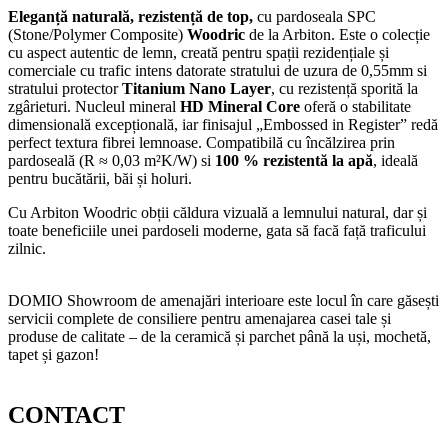
Eleganță naturală, rezistență de top,
cu pardoseala SPC
(Stone/Polymer Composite)
Woodric
de la Arbiton. Este o colecție
cu aspect autentic de lemn, creată pentru spații rezidențiale și
comerciale cu trafic intens datorate stratului de uzura de 0,55mm si
stratului protector
Titanium Nano Layer
, cu rezistență sporită la
zgârieturi. Nucleul mineral
HD Mineral Core
oferă o stabilitate
dimensională excepțională, iar finisajul „Embossed in Register” redă
perfect textura fibrei lemnoase. Compatibilă cu încălzirea prin
pardoseală (R ≈ 0,03 m²K/W) si
100 % rezistentă la apă
, ideală
pentru bucătării, băi și holuri.
Cu Arbiton Woodric obții căldura vizuală a lemnului natural, dar și
toate beneficiile unei pardoseli moderne, gata să facă față traficului
zilnic.
DOMIO Showroom de amenajări interioare este locul în care găsești
servicii complete de consiliere pentru amenajarea casei tale și
produse de calitate – de la ceramică și parchet până la uși, mochetă,
tapet și gazon!
CONTACT