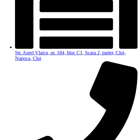
Str. Aurel Vlaicu, nr. 184, bloc C1, Scara 2, parter, Cluj-
Napoca, Cluj