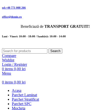
tel:+40 771 008 266
office@domio.ro
Beneficiază de
TRANSPORT GRATUIT!
Luni - Vineri: 10:00 - 18:00 / Sambătă: 10:00 - 14:00
Search
Compare
Wishlist
Login / Register
0
items
0,00
lei
Menu
0
items
0,00
lei
Acasa
Parchet Laminat
Parchet Stratificat
Parchet SPC
Mocheta