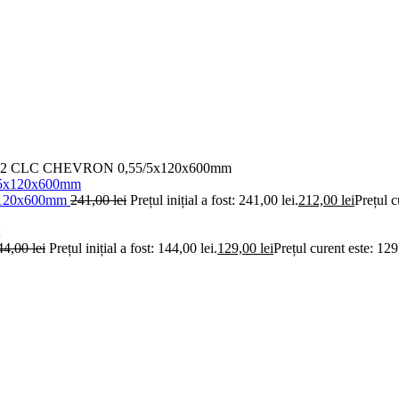
222 CLC CHEVRON 0,55/5x120x600mm
x120x600mm
241,00
lei
Prețul inițial a fost: 241,00 lei.
212,00
lei
Prețul c
44,00
lei
Prețul inițial a fost: 144,00 lei.
129,00
lei
Prețul curent este: 129