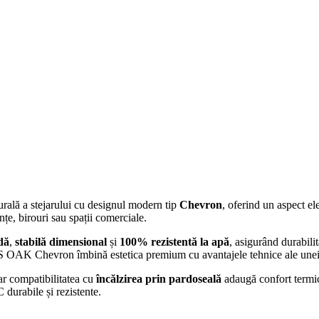
rală a stejarului cu designul modern tip
Chevron
, oferind un aspect ele
nțe, birouri sau spații comerciale.
dă
,
stabilă dimensional
și
100% rezistentă la apă
, asigurând durabilit
AK Chevron îmbină estetica premium cu avantajele tehnice ale unei
iar compatibilitatea cu
încălzirea prin pardoseală
adaugă confort termic
 durabile și rezistente.