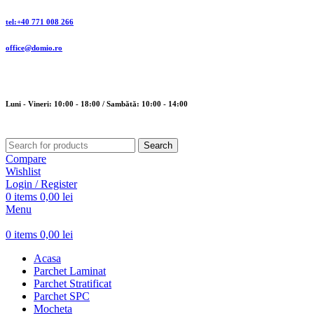
tel:+40 771 008 266
office@domio.ro
Luni - Vineri: 10:00 - 18:00 / Sambătă: 10:00 - 14:00
Search
Compare
Wishlist
Login / Register
0
items
0,00
lei
Menu
0
items
0,00
lei
Acasa
Parchet Laminat
Parchet Stratificat
Parchet SPC
Mocheta