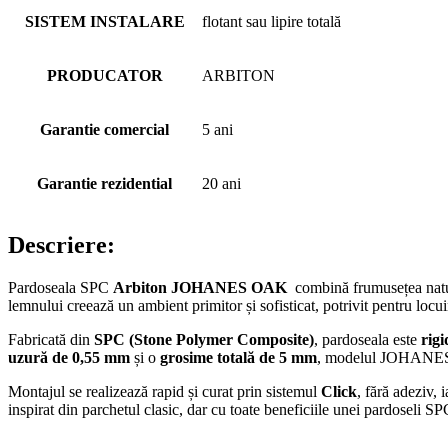
SISTEM INSTALARE
flotant sau lipire totală
PRODUCATOR
ARBITON
Garantie comercial
5 ani
Garantie rezidential
20 ani
Descriere:
Pardoseala SPC
Arbiton JOHANES OAK
combină frumusețea natu
lemnului creează un ambient primitor și sofisticat, potrivit pentru locui
Fabricată din
SPC (Stone Polymer Composite)
, pardoseala este
rigi
uzură de 0,55 mm
și o
grosime totală de 5 mm
, modelul JOHANES O
Montajul se realizează rapid și curat prin sistemul
Click
, fără adeziv, 
inspirat din parchetul clasic, dar cu toate beneficiile unei pardoseli SPC