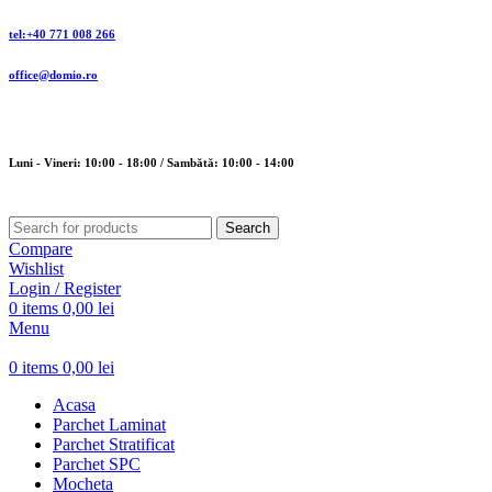
tel:+40 771 008 266
office@domio.ro
Luni - Vineri: 10:00 - 18:00 / Sambătă: 10:00 - 14:00
Search
Compare
Wishlist
Login / Register
0
items
0,00
lei
Menu
0
items
0,00
lei
Acasa
Parchet Laminat
Parchet Stratificat
Parchet SPC
Mocheta