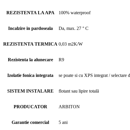
REZISTENTA LA APA
100% waterproof
Incalzire in pardoseala
Da, max. 27 ° C
REZISTENTA TERMICA
0,03 m2K/W
Rezistenta la alunecare
R9
Izolatie fonica integrata
se poate si cu XPS integrat / selectare
SISTEM INSTALARE
flotant sau lipire totală
PRODUCATOR
ARBITON
Garantie comercial
5 ani