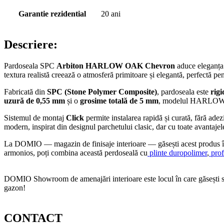
Garantie rezidential
20 ani
Descriere:
Pardoseala SPC
Arbiton HARLOW OAK Chevron
aduce eleganța 
textura realistă creează o atmosferă primitoare și elegantă, perfectă pe
Fabricată din
SPC (Stone Polymer Composite)
, pardoseala este
rigi
uzură de 0,55 mm
și o
grosime totală de 5 mm
, modelul HARLOW O
Sistemul de montaj
Click
permite instalarea rapidă și curată, fără adez
modern, inspirat din designul parchetului clasic, dar cu toate avantaje
La DOMIO — magazin de finisaje interioare — găsești acest produs î
armonios, poți combina această perdoseală cu
plinte duropolimer
,
prof
DOMIO Showroom de amenajări interioare este locul în care găsești serv
gazon!
CONTACT