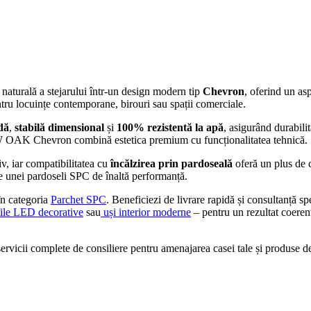
naturală a stejarului într-un design modern tip
Chevron
, oferind un asp
ntru locuințe contemporane, birouri sau spații comerciale.
dă
,
stabilă dimensional
și
100% rezistentă la apă
, asigurând durabilit
AK Chevron combină estetica premium cu funcționalitatea tehnică.
iv, iar compatibilitatea cu
încălzirea prin pardoseală
oferă un plus de 
le unei pardoseli SPC de înaltă performanță.
n categoria
Parchet SPC
. Beneficiezi de livrare rapidă și consultanță sp
ile LED decorative
sau
uși interior moderne
– pentru un rezultat coerent
icii complete de consiliere pentru amenajarea casei tale și produse de c