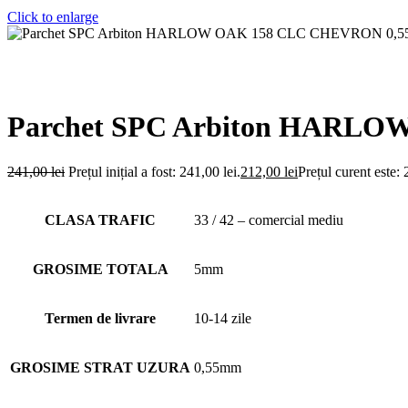
Click to enlarge
Parchet SPC Arbiton HARLO
241,00
lei
Prețul inițial a fost: 241,00 lei.
212,00
lei
Prețul curent este: 
CLASA TRAFIC
33 / 42 – comercial mediu
GROSIME TOTALA
5mm
Termen de livrare
10-14 zile
GROSIME STRAT UZURA
0,55mm