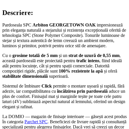
Descriere:
Pardoseala SPC
Arbiton GEORGETOWN OAK
impresionează
prin eleganța naturală a stejarului și rezistența excepțională oferită de
tehnologia SPC (Stone Polymer Composite). Tonurile luminoase de
stejar și textura autentică de lemn creează un ambient modern,
luminos și primitor, potrivit pentru orice stil de amenajare.
Cu o
grosime totală de 5 mm
și un
strat de uzură de 0,55 mm
,
această pardoseală este proiectată pentru
trafic intens
, fiind ideală
atât pentru locuințe, cât și pentru spații comerciale. Datorită
compoziției rigide, plăcile sunt
100% rezistente la apă
și oferă
stabilitate dimensională
superioară.
Sistemul de îmbinare
Click
permite o montare ușoară și rapidă, fără
adeziv, iar compatibilitatea cu
încălzirea prin pardoseală
aduce un
plus de confort. Finisajul mat și marginile teșite pe toate cele patru
laturi (4V) subliniază aspectul natural al lemnului, oferind un design
elegant și rafinat.
La DOMIO — magazin de finisaje interioare — găsești acest produs
în categoria
Parchet SPC
. Beneficiezi de livrare rapidă și consultanță
specializată pentru alegerea finisajelor. Dacă vrei să creezi un decor