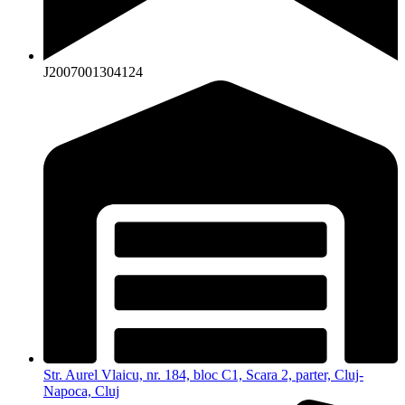
J2007001304124
Str. Aurel Vlaicu, nr. 184, bloc C1, Scara 2, parter, Cluj-
Napoca, Cluj