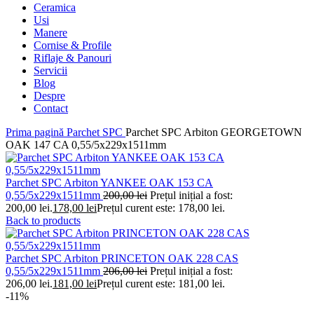
Ceramica
Usi
Manere
Cornise & Profile
Riflaje & Panouri
Servicii
Blog
Despre
Contact
Prima pagină
Parchet SPC
Parchet SPC Arbiton GEORGETOWN
OAK 147 CA 0,55/5x229x1511mm
Parchet SPC Arbiton YANKEE OAK 153 CA
0,55/5x229x1511mm
200,00
lei
Prețul inițial a fost:
200,00 lei.
178,00
lei
Prețul curent este: 178,00 lei.
Back to products
Parchet SPC Arbiton PRINCETON OAK 228 CAS
0,55/5x229x1511mm
206,00
lei
Prețul inițial a fost:
206,00 lei.
181,00
lei
Prețul curent este: 181,00 lei.
-11%