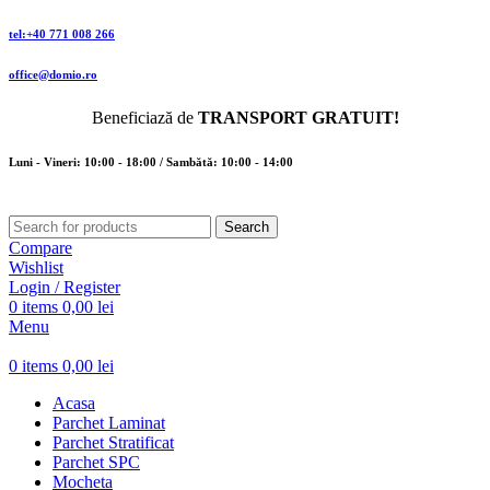
tel:+40 771 008 266
office@domio.ro
Beneficiază de
TRANSPORT GRATUIT!
Luni - Vineri: 10:00 - 18:00 / Sambătă: 10:00 - 14:00
Search
Compare
Wishlist
Login / Register
0
items
0,00
lei
Menu
0
items
0,00
lei
Acasa
Parchet Laminat
Parchet Stratificat
Parchet SPC
Mocheta