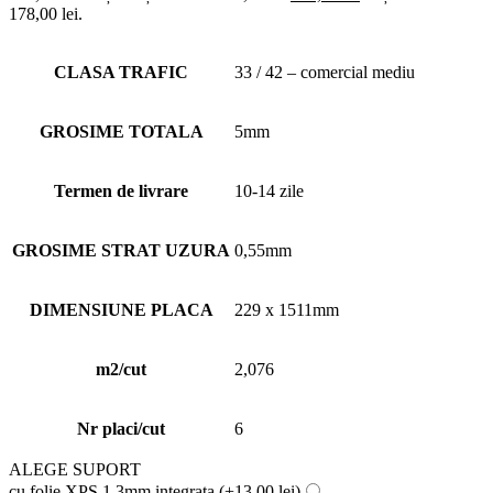
178,00 lei.
CLASA TRAFIC
33 / 42 – comercial mediu
GROSIME TOTALA
5mm
Termen de livrare
10-14 zile
GROSIME STRAT UZURA
0,55mm
DIMENSIUNE PLACA
229 x 1511mm
m2/cut
2,076
Nr placi/cut
6
ALEGE SUPORT
cu folie XPS 1,3mm integrata
(+13,00 lei)