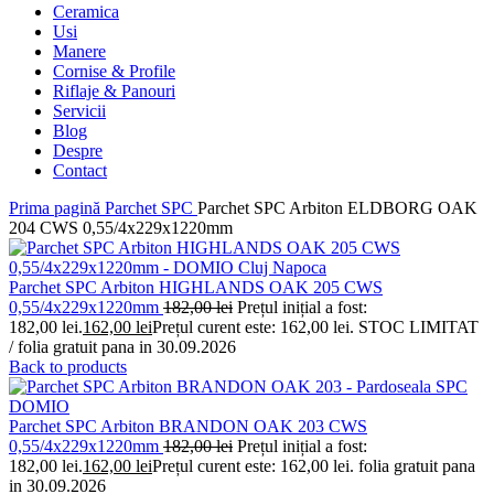
Ceramica
Usi
Manere
Cornise & Profile
Riflaje & Panouri
Servicii
Blog
Despre
Contact
Prima pagină
Parchet SPC
Parchet SPC Arbiton ELDBORG OAK
204 CWS 0,55/4x229x1220mm
Parchet SPC Arbiton HIGHLANDS OAK 205 CWS
0,55/4x229x1220mm
182,00
lei
Prețul inițial a fost:
182,00 lei.
162,00
lei
Prețul curent este: 162,00 lei.
STOC LIMITAT
/ folia gratuit pana in 30.09.2026
Back to products
Parchet SPC Arbiton BRANDON OAK 203 CWS
0,55/4x229x1220mm
182,00
lei
Prețul inițial a fost:
182,00 lei.
162,00
lei
Prețul curent este: 162,00 lei.
folia gratuit pana
in 30.09.2026