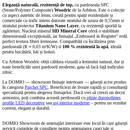
Eleganță naturală, rezistență de top,
cu pardoseala SPC
(Stone/Polymer Composite)
Woodric
de la Arbiton. Este o colecție
cu aspect autentic de lemn, creată pentru spații rezidențiale și
comerciale cu trafic intens datorate stratului de uzura de 0,55mm si
stratului protector
Titanium Nano Layer
, cu rezistență sporită la
zgârieturi. Nucleul mineral
HD Mineral Core
oferă o stabilitate
dimensională excepțională, iar finisajul „Embossed in Register” redă
perfect textura fibrei lemnoase. Compatibilă cu încălzirea prin
pardoseală (R ≈ 0,03 m²K/W) si
100 % rezistentă la apă
, ideală
pentru bucătării, băi și holuri.
Cu Arbiton Woodric obții căldura vizuală a lemnului natural, dar și
toate beneficiile unei pardoseli moderne, gata să facă față traficului
zilnic.
La DOMIO — showroom finisaje interioare
— găsești acest produs
în categoria
Parchet SPC
.
Beneficiezi de livrare rapidă și consultanță
specializată pentru alegerea finisajelor. Dacă vrei să creezi un decor
armonios, poți combina această perdoseală cu
plinte duropolimer
,
profile LED decorative
sau
uși interior moderne
– pentru un rezultat
coerent, elegant și durabil.
DOMIO Showroom de amenajări interioare este locul în care găsești
servicii complete de consiliere pentru amenajarea casei tale și