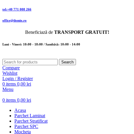
tel:+40 771 008 266
office@domio.ro
Beneficiază de
TRANSPORT GRATUIT!
Luni - Vineri: 10:00 - 18:00 / Sambătă: 10:00 - 14:00
Search
Compare
Wishlist
Login / Register
0
items
0,00
lei
Menu
0
items
0,00
lei
Acasa
Parchet Laminat
Parchet Stratificat
Parchet SPC
Mocheta