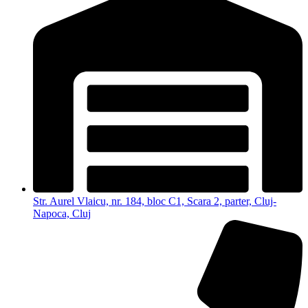
Str. Aurel Vlaicu, nr. 184, bloc C1, Scara 2, parter, Cluj-
Napoca, Cluj