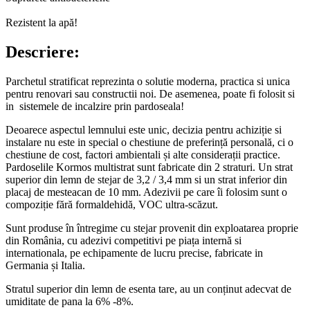
Rezistent la apă!
Descriere:
Parchetul stratificat reprezinta o solutie moderna, practica si unica
pentru renovari sau constructii noi. De asemenea, poate fi folosit si
in sistemele de incalzire prin pardoseala!
Deoarece aspectul lemnului este unic, decizia pentru achiziție si
instalare nu este in special o chestiune de preferință personală, ci o
chestiune de cost, factori ambientali și alte considerații practice.
Pardoselile Kormos multistrat sunt fabricate din 2 straturi. Un strat
superior din lemn de stejar de 3,2 / 3,4 mm si un strat inferior din
placaj de mesteacan de 10 mm. Adezivii pe care îi folosim sunt o
compoziție fără formaldehidă, VOC ultra-scăzut.
Sunt produse în întregime cu stejar provenit din exploatarea proprie
din România, cu adezivi competitivi pe piața internă si
internationala, pe echipamente de lucru precise, fabricate in
Germania și Italia.
Stratul superior din lemn de esenta tare, au un conținut adecvat de
umiditate de pana la 6% -8%.