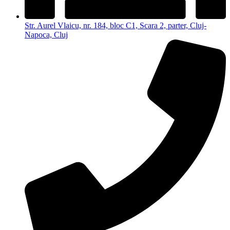
Str. Aurel Vlaicu, nr. 184, bloc C1, Scara 2, parter, Cluj-
Napoca, Cluj