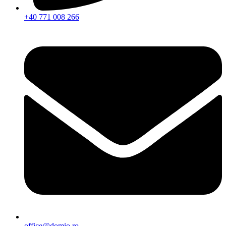
+40 771 008 266
office@domio.ro