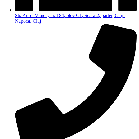
Str. Aurel Vlaicu, nr. 184, bloc C1, Scara 2, parter, Cluj-
Napoca, Cluj