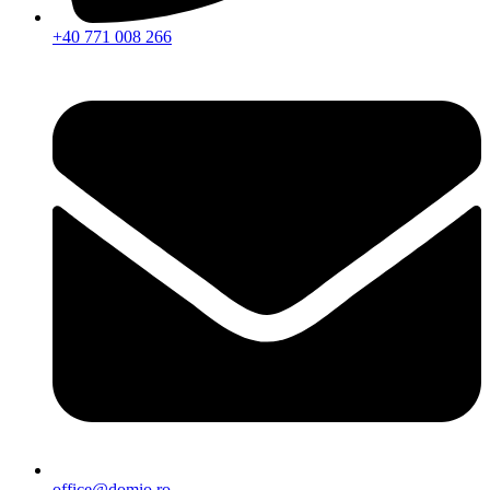
+40 771 008 266
office@domio.ro