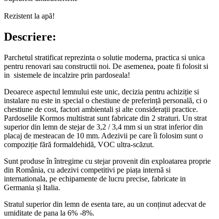
Rezistent la apă!
Descriere:
Parchetul stratificat reprezinta o solutie moderna, practica si unica
pentru renovari sau constructii noi. De asemenea, poate fi folosit si
in sistemele de incalzire prin pardoseala!
Deoarece aspectul lemnului este unic, decizia pentru achiziție si
instalare nu este in special o chestiune de preferință personală, ci o
chestiune de cost, factori ambientali și alte considerații practice.
Pardoselile Kormos multistrat sunt fabricate din 2 straturi. Un strat
superior din lemn de stejar de 3,2 / 3,4 mm si un strat inferior din
placaj de mesteacan de 10 mm. Adezivii pe care îi folosim sunt o
compoziție fără formaldehidă, VOC ultra-scăzut.
Sunt produse în întregime cu stejar provenit din exploatarea proprie
din România, cu adezivi competitivi pe piața internă si
internationala, pe echipamente de lucru precise, fabricate in
Germania și Italia.
Stratul superior din lemn de esenta tare, au un conținut adecvat de
umiditate de pana la 6% -8%.