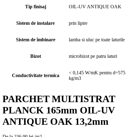
Tip finisaj
OIL-UV ANTIQUE OAK
Sistem de instalare
prin lipire
Sistem de îmbinare
lamba si uluc pe toate laturile
Bizot
microbizot pe patru laturi
< 0,145 W/mK pentru d=575
Conductivitate termica
kg/m3
PARCHET MULTISTRAT
PLANCK 165mm OIL-UV
ANTIQUE OAK 13,2mm
De la
236,00
lei
/m2