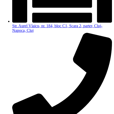
Str. Aurel Vlaicu, nr. 184, bloc C1, Scara 2, parter, Cluj-
Napoca, Cluj