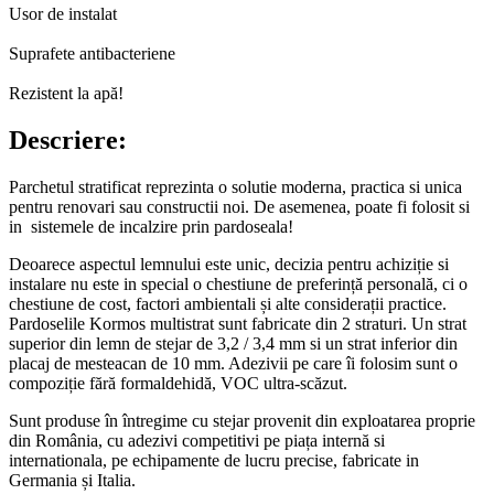
Usor de instalat
Suprafete antibacteriene
Rezistent la apă!
Descriere:
Parchetul stratificat reprezinta o solutie moderna, practica si unica
pentru renovari sau constructii noi. De asemenea, poate fi folosit si
in sistemele de incalzire prin pardoseala!
Deoarece aspectul lemnului este unic, decizia pentru achiziție si
instalare nu este in special o chestiune de preferință personală, ci o
chestiune de cost, factori ambientali și alte considerații practice.
Pardoselile Kormos multistrat sunt fabricate din 2 straturi. Un strat
superior din lemn de stejar de 3,2 / 3,4 mm si un strat inferior din
placaj de mesteacan de 10 mm. Adezivii pe care îi folosim sunt o
compoziție fără formaldehidă, VOC ultra-scăzut.
Sunt produse în întregime cu stejar provenit din exploatarea proprie
din România, cu adezivi competitivi pe piața internă si
internationala, pe echipamente de lucru precise, fabricate in
Germania și Italia.