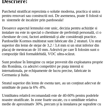
Descriere:
Parchetul stratificat reprezinta o solutie moderna, practica si unica
pentru renovari sau constructii noi. De asemenea, poate fi folosit si
in sistemele de incalzire prin pardoseala!
Deoarece aspectul lemnului este unic, decizia pentru achiziție si
instalare nu este in special o chestiune de preferință personală, ci o
chestiune de cost, factori ambientali și alte considerații practice.
Pardoselile Kormos multistrat sunt fabricate din 2 straturi. Un strat
superior din lemn de stejar de 3,2 / 3,4 mm si un strat inferior din
placaj de mesteacan de 10 mm. Adezivii pe care îi folosim sunt o
compoziție fără formaldehidă, VOC ultra-scăzut.
Sunt produse în întregime cu stejar provenit din exploatarea proprie
din România, cu adezivi competitivi pe piața internă si
internationala, pe echipamente de lucru precise, fabricate in
Germania și Italia.
Stratul superior din lemn de esenta tare, au un conținut adecvat de
umiditate de pana la 6% -8%.
Umiditatea relativă recomandată este de 40-60% pentru podelele
noastre stratificate. In zone foarte uscate, cu o umiditate relativa
medie de aproximativ 30%, precum și la instalarea pe suprafete cu