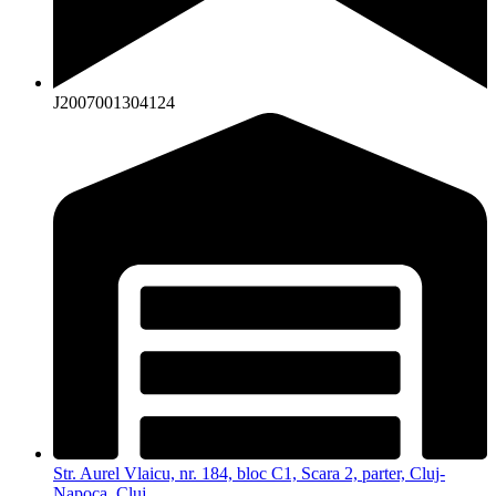
J2007001304124
Str. Aurel Vlaicu, nr. 184, bloc C1, Scara 2, parter, Cluj-
Napoca, Cluj