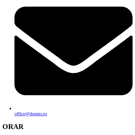
office@domio.ro
ORAR