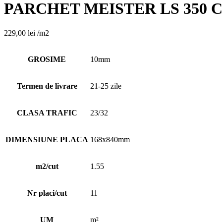
PARCHET MEISTER LS 350 CH
229,00
lei
/m2
GROSIME
10mm
Termen de livrare
21-25 zile
CLASA TRAFIC
23/32
DIMENSIUNE PLACA
168x840mm
m2/cut
1.55
Nr placi/cut
11
UM
m²