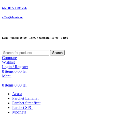
tel:+40 771 008 266
office@domio.ro
Luni - Vineri: 10:00 - 18:00 / Sambătă: 10:00 - 14:00
Search
Compare
Wishlist
Login / Register
0
items
0,00
lei
Menu
0
items
0,00
lei
Acasa
Parchet Laminat
Parchet Stratificat
Parchet SPC
Mocheta