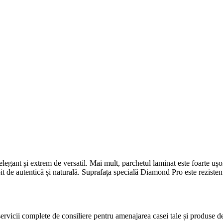
gant și extrem de versatil. Mai mult, parchetul laminat este foarte ușor d
it de autentică și naturală. Suprafața specială Diamond Pro este rezistent
icii complete de consiliere pentru amenajarea casei tale și produse de c