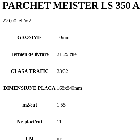
PARCHET MEISTER LS 350 AM
229,00
lei
/m2
GROSIME
10mm
Termen de livrare
21-25 zile
CLASA TRAFIC
23/32
DIMENSIUNE PLACA
168x840mm
m2/cut
1.55
Nr placi/cut
11
UM
m²