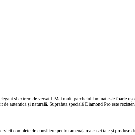
gant și extrem de versatil. Mai mult, parchetul laminat este foarte ușor d
it de autentică și naturală. Suprafața specială Diamond Pro este rezistent
icii complete de consiliere pentru amenajarea casei tale și produse de c