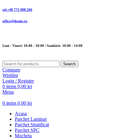
tel:+40 771 008 266
office@domio.ro
Luni - Vineri: 10:00 - 18:00 / Sambătă: 10:00 - 14:00
Search
Compare
Wishlist
Login / Register
0
items
0,00
lei
Menu
0
items
0,00
lei
Acasa
Parchet Laminat
Parchet Stratificat
Parchet SPC
Mocheta