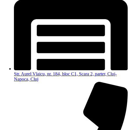
Str. Aurel Vlaicu, nr. 184, bloc C1, Scara 2, parter, Cluj-
Napoca, Cluj