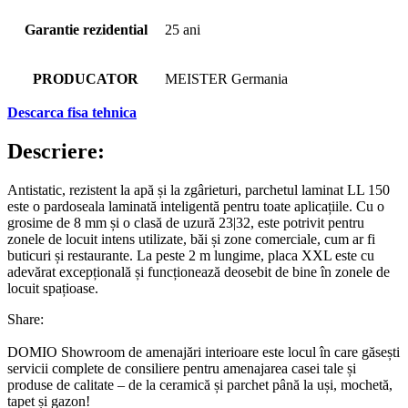
Garantie rezidential
25 ani
PRODUCATOR
MEISTER Germania
Descarca fisa tehnica
Descriere:
Antistatic, rezistent la apă și la zgârieturi, parchetul laminat LL 150
este o pardoseala laminată inteligentă pentru toate aplicațiile. Cu o
grosime de 8 mm și o clasă de uzură 23|32, este potrivit pentru
zonele de locuit intens utilizate, băi și zone comerciale, cum ar fi
buticuri și restaurante. La peste 2 m lungime, placa XXL este cu
adevărat excepțională și funcționează deosebit de bine în zonele de
locuit spațioase.
Share:
DOMIO Showroom de amenajări interioare este locul în care găsești
servicii complete de consiliere pentru amenajarea casei tale și
produse de calitate – de la ceramică și parchet până la uși, mochetă,
tapet și gazon!