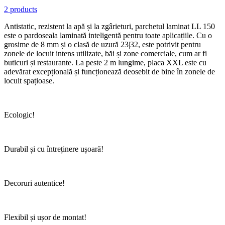
2 products
Antistatic, rezistent la apă și la zgârieturi, parchetul laminat LL 150
este o pardoseala laminată inteligentă pentru toate aplicațiile. Cu o
grosime de 8 mm și o clasă de uzură 23|32, este potrivit pentru
zonele de locuit intens utilizate, băi și zone comerciale, cum ar fi
buticuri și restaurante. La peste 2 m lungime, placa XXL este cu
adevărat excepțională și funcționează deosebit de bine în zonele de
locuit spațioase.
Ecologic!
Durabil și cu întreținere ușoară!
Decoruri autentice!
Flexibil și ușor de montat!