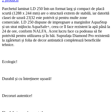
2 products
Parchetul laminat LD 250 într-un format larg și compact de placă
scurtă (1288 x 244 mm) are o structură extrem de stabilă, iar datorită
clasei de uzură 23|32 este potrivit și pentru multe zone
comerciale. LD 250 dispune de impregnare a marginilor AquaStop
și un strat mijlociu AquaSafe+, ceea ce îl face rezistent la apă până la
24 de ore, conform NALFA. Acest lucru face ca podeaua să fie
potrivită pentru utilizarea și în băi. Suprafața Diamond Pro rezistentă
la zgârieturi și folia de decor antistatică completează beneficiile
tehnice.
Ecologic!
Durabil și cu întreținere ușoară!
Decoruri autentice!