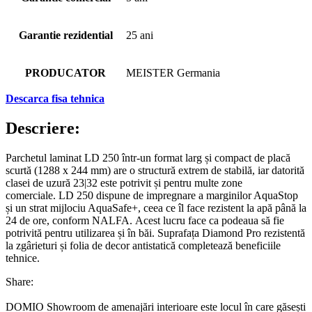
Garantie rezidential
25 ani
PRODUCATOR
MEISTER Germania
Descarca fisa tehnica
Descriere:
Parchetul laminat LD 250 într-un format larg și compact de placă
scurtă (1288 x 244 mm) are o structură extrem de stabilă, iar datorită
clasei de uzură 23|32 este potrivit și pentru multe zone
comerciale. LD 250 dispune de impregnare a marginilor AquaStop
și un strat mijlociu AquaSafe+, ceea ce îl face rezistent la apă până la
24 de ore, conform NALFA. Acest lucru face ca podeaua să fie
potrivită pentru utilizarea și în băi. Suprafața Diamond Pro rezistentă
la zgârieturi și folia de decor antistatică completează beneficiile
tehnice.
Share:
DOMIO Showroom de amenajări interioare este locul în care găsești