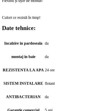
Flexibil și ușor de montat!
Culori ce rezistă în timp!
Date tehnice:
Incalzire in pardoseala
da
montaj in baie
da
REZISTENTA LA APA
24 ore
SISTEM INSTALARE
flotant
ANTIBACTERIAN
da
Garantie comercial
5 ani