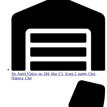
Str. Aurel Vlaicu, nr. 184, bloc C1, Scara 2, parter, Cluj-
Napoca, Cluj