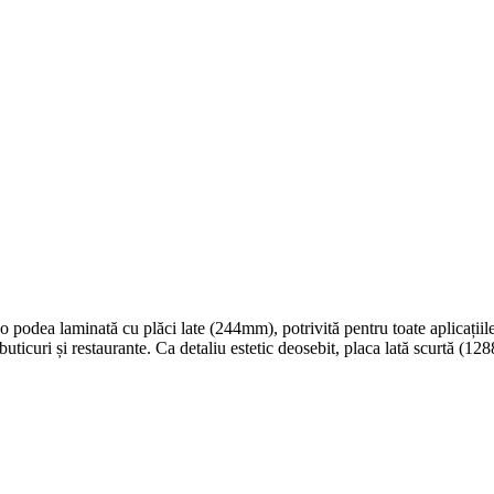
e o podea laminată cu plăci late (244mm), potrivită pentru toate aplicați
buticuri și restaurante. Ca detaliu estetic deosebit, placa lată scurtă (1