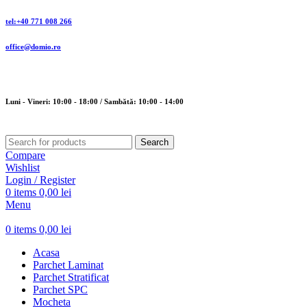
tel:+40 771 008 266
office@domio.ro
Luni - Vineri: 10:00 - 18:00 / Sambătă: 10:00 - 14:00
Search
Compare
Wishlist
Login / Register
0
items
0,00
lei
Menu
0
items
0,00
lei
Acasa
Parchet Laminat
Parchet Stratificat
Parchet SPC
Mocheta