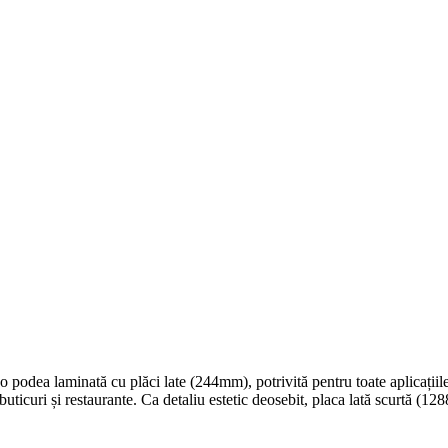
e o podea laminată cu plăci late (244mm), potrivită pentru toate aplicați
buticuri și restaurante. Ca detaliu estetic deosebit, placa lată scurtă (1