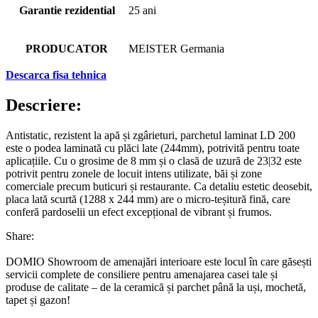
Garantie rezidential
25 ani
PRODUCATOR
MEISTER Germania
Descarca fisa tehnica
Descriere:
Antistatic, rezistent la apă și zgârieturi, parchetul laminat LD 200
este o podea laminată cu plăci late (244mm), potrivită pentru toate
aplicațiile. Cu o grosime de 8 mm și o clasă de uzură de 23|32 este
potrivit pentru zonele de locuit intens utilizate, băi și zone
comerciale precum buticuri și restaurante. Ca detaliu estetic deosebit,
placa lată scurtă (1288 x 244 mm) are o micro-teșitură fină, care
conferă pardoselii un efect excepțional de vibrant și frumos.
Share:
DOMIO Showroom de amenajări interioare este locul în care găsești
servicii complete de consiliere pentru amenajarea casei tale și
produse de calitate – de la ceramică și parchet până la uși, mochetă,
tapet și gazon!