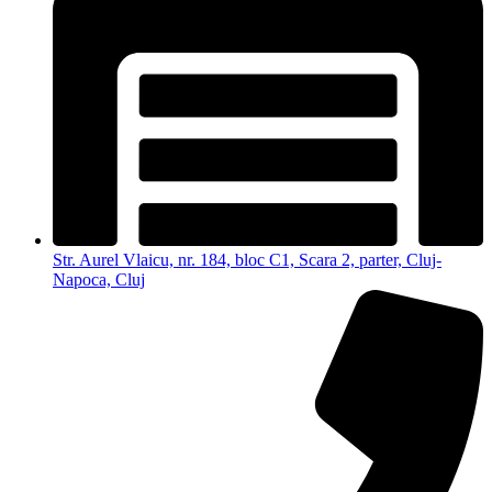
Str. Aurel Vlaicu, nr. 184, bloc C1, Scara 2, parter, Cluj-
Napoca, Cluj