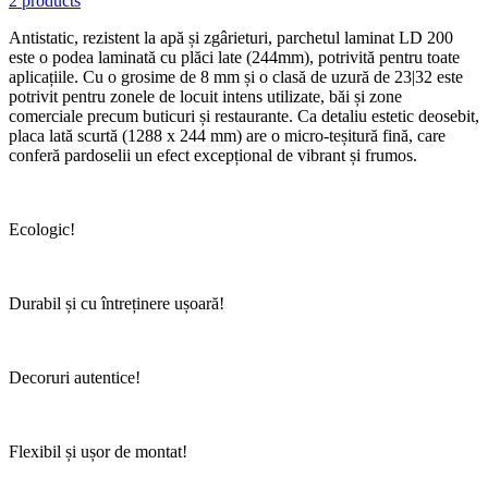
2 products
Antistatic, rezistent la apă și zgârieturi, parchetul laminat LD 200
este o podea laminată cu plăci late (244mm), potrivită pentru toate
aplicațiile. Cu o grosime de 8 mm și o clasă de uzură de 23|32 este
potrivit pentru zonele de locuit intens utilizate, băi și zone
comerciale precum buticuri și restaurante. Ca detaliu estetic deosebit,
placa lată scurtă (1288 x 244 mm) are o micro-teșitură fină, care
conferă pardoselii un efect excepțional de vibrant și frumos.
Ecologic!
Durabil și cu întreținere ușoară!
Decoruri autentice!
Flexibil și ușor de montat!