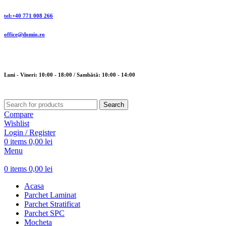
tel:+40 771 008 266
office@domio.ro
Luni - Vineri: 10:00 - 18:00 / Sambătă: 10:00 - 14:00
Search
Compare
Wishlist
Login / Register
0
items
0,00
lei
Menu
0
items
0,00
lei
Acasa
Parchet Laminat
Parchet Stratificat
Parchet SPC
Mocheta