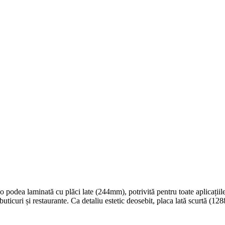
e o podea laminată cu plăci late (244mm), potrivită pentru toate aplicați
buticuri și restaurante. Ca detaliu estetic deosebit, placa lată scurtă (1