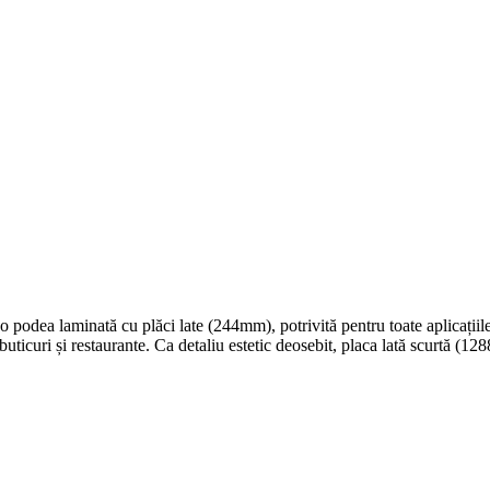
e o podea laminată cu plăci late (244mm), potrivită pentru toate aplicați
buticuri și restaurante. Ca detaliu estetic deosebit, placa lată scurtă (1