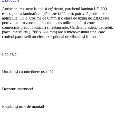
2 products
Antistatic, rezistent la apă și zgârieturi, parchetul laminat LD 200
este o podea laminată cu plăci late (244mm), potrivită pentru toate
aplicațiile. Cu o grosime de 8 mm și o clasă de uzură de 23|32 este
potrivit pentru zonele de locuit intens utilizate, băi și zone
comerciale precum buticuri și restaurante. Ca detaliu estetic deosebit,
placa lată scurtă (1288 x 244 mm) are o micro-teșitură fină, care
conferă pardoselii un efect excepțional de vibrant și frumos.
Ecologic!
Durabil și cu întreținere ușoară!
Decoruri autentice!
Flexibil și ușor de montat!