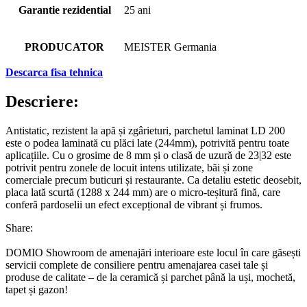
Garantie rezidential
25 ani
PRODUCATOR
MEISTER Germania
Descarca fisa tehnica
Descriere:
Antistatic, rezistent la apă și zgârieturi, parchetul laminat LD 200
este o podea laminată cu plăci late (244mm), potrivită pentru toate
aplicațiile. Cu o grosime de 8 mm și o clasă de uzură de 23|32 este
potrivit pentru zonele de locuit intens utilizate, băi și zone
comerciale precum buticuri și restaurante. Ca detaliu estetic deosebit,
placa lată scurtă (1288 x 244 mm) are o micro-teșitură fină, care
conferă pardoselii un efect excepțional de vibrant și frumos.
Share:
DOMIO Showroom de amenajări interioare este locul în care găsești
servicii complete de consiliere pentru amenajarea casei tale și
produse de calitate – de la ceramică și parchet până la uși, mochetă,
tapet și gazon!