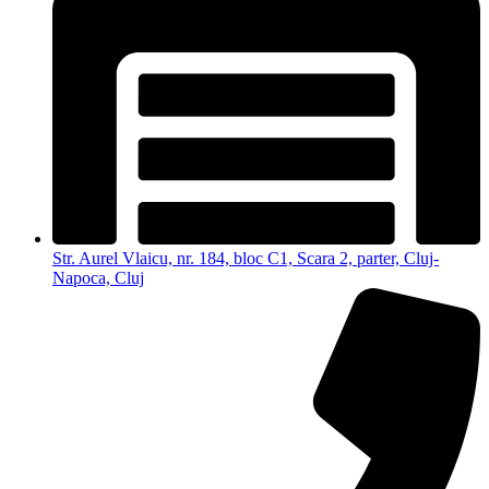
Str. Aurel Vlaicu, nr. 184, bloc C1, Scara 2, parter, Cluj-
Napoca, Cluj