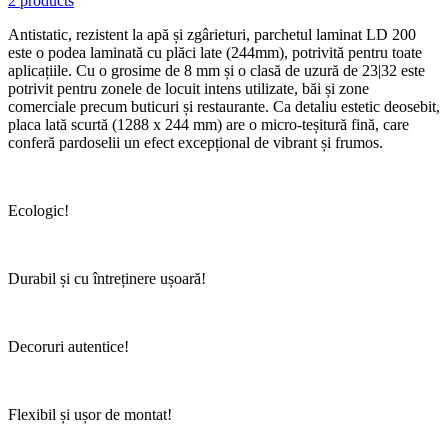
2 products
Antistatic, rezistent la apă și zgârieturi, parchetul laminat LD 200
este o podea laminată cu plăci late (244mm), potrivită pentru toate
aplicațiile. Cu o grosime de 8 mm și o clasă de uzură de 23|32 este
potrivit pentru zonele de locuit intens utilizate, băi și zone
comerciale precum buticuri și restaurante. Ca detaliu estetic deosebit,
placa lată scurtă (1288 x 244 mm) are o micro-teșitură fină, care
conferă pardoselii un efect excepțional de vibrant și frumos.
Ecologic!
Durabil și cu întreținere ușoară!
Decoruri autentice!
Flexibil și ușor de montat!