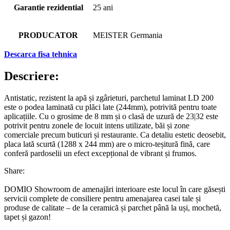
Garantie rezidential
25 ani
PRODUCATOR
MEISTER Germania
Descarca fisa tehnica
Descriere:
Antistatic, rezistent la apă și zgârieturi, parchetul laminat LD 200
este o podea laminată cu plăci late (244mm), potrivită pentru toate
aplicațiile. Cu o grosime de 8 mm și o clasă de uzură de 23|32 este
potrivit pentru zonele de locuit intens utilizate, băi și zone
comerciale precum buticuri și restaurante. Ca detaliu estetic deosebit,
placa lată scurtă (1288 x 244 mm) are o micro-teșitură fină, care
conferă pardoselii un efect excepțional de vibrant și frumos.
Share:
DOMIO Showroom de amenajări interioare este locul în care găsești
servicii complete de consiliere pentru amenajarea casei tale și
produse de calitate – de la ceramică și parchet până la uși, mochetă,
tapet și gazon!