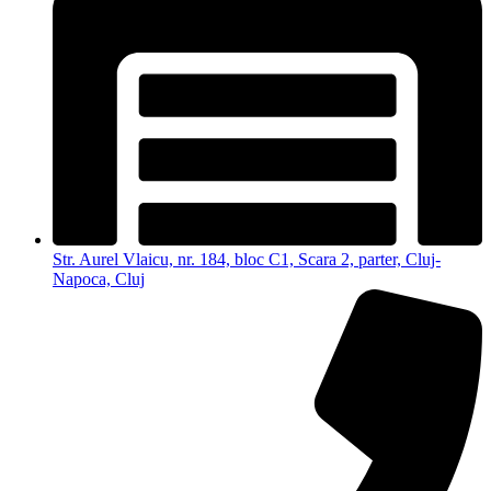
Str. Aurel Vlaicu, nr. 184, bloc C1, Scara 2, parter, Cluj-
Napoca, Cluj