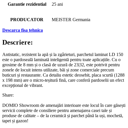
Garantie rezidential
25 ani
PRODUCATOR
MEISTER Germania
Descarca fisa tehnica
Descriere:
Antistatic, rezistent la apă și la zgârieturi, parchetul laminat LD 150
este o pardoseală laminată inteligentă pentru toate aplicațiile. Cu o
grosime de 8 mm și o clasă de uzură de 23|32, este potrivit pentru
zonele de locuit intens utilizate, băi și zone comerciale precum
buticuri și restaurante. Ca detaliu estetic deosebit, placa scurtă (1288
x 198 mm) are o micro-teșitură fină, care conferă pardoselii un efect
excepțional de vibrant.
Share:
DOMIO Showroom de amenajări interioare este locul în care găsești
servicii complete de consiliere pentru amenajarea casei tale și
produse de calitate – de la ceramică și parchet până la uși, mochetă,
tapet și gazon!