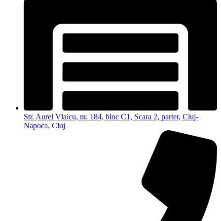
Str. Aurel Vlaicu, nr. 184, bloc C1, Scara 2, parter, Cluj-
Napoca, Cluj