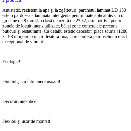
2 products
Antistatic, rezistent la apă și la zgârieturi, parchetul laminat LD 150
este o pardoseală laminată inteligentă pentru toate aplicațiile. Cu o
grosime de 8 mm și o clasă de uzură de 23|32, este potrivit pentru
zonele de locuit intens utilizate, băi și zone comerciale precum
buticuri și restaurante. Ca detaliu estetic deosebit, placa scurtă (1288
x 198 mm) are o micro-teșitură fină, care conferă pardoselii un efect
excepțional de vibrant.
Ecologic!
Durabil și cu întreținere ușoară!
Decoruri autentice!
Flexibil și ușor de montat!