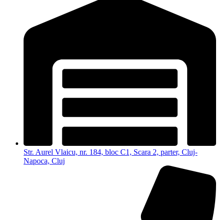
Str. Aurel Vlaicu, nr. 184, bloc C1, Scara 2, parter, Cluj-
Napoca, Cluj