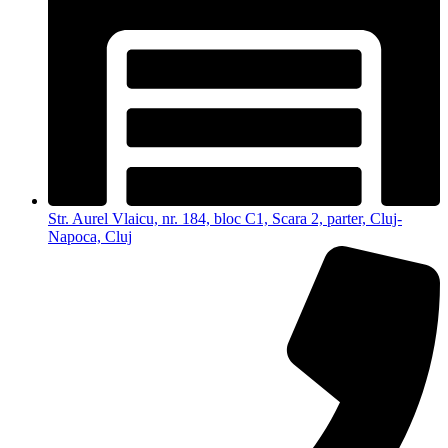
Str. Aurel Vlaicu, nr. 184, bloc C1, Scara 2, parter, Cluj-
Napoca, Cluj