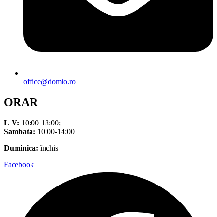
office@domio.ro
ORAR
L-V:
10:00-18:00;
Sambata:
10:00-14:00
Duminica:
închis
Facebook