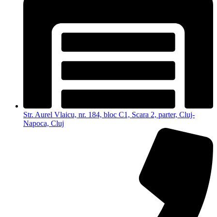
Str. Aurel Vlaicu, nr. 184, bloc C1, Scara 2, parter, Cluj-
Napoca, Cluj