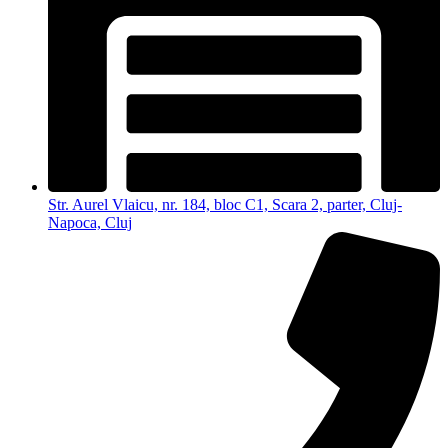
Str. Aurel Vlaicu, nr. 184, bloc C1, Scara 2, parter, Cluj-
Napoca, Cluj