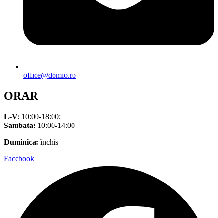
office@domio.ro
ORAR
L-V:
10:00-18:00;
Sambata:
10:00-14:00
Duminica:
închis
Facebook