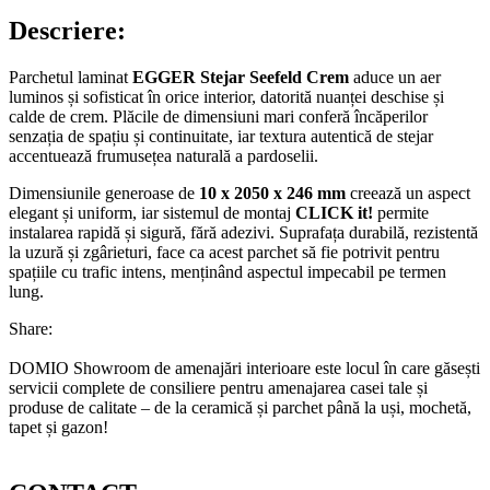
Descriere:
Parchetul laminat
EGGER Stejar Seefeld Crem
aduce un aer
luminos și sofisticat în orice interior, datorită nuanței deschise și
calde de crem. Plăcile de dimensiuni mari conferă încăperilor
senzația de spațiu și continuitate, iar textura autentică de stejar
accentuează frumusețea naturală a pardoselii.
Dimensiunile generoase de
10 x 2050 x 246 mm
creează un aspect
elegant și uniform, iar sistemul de montaj
CLICK it!
permite
instalarea rapidă și sigură, fără adezivi. Suprafața durabilă, rezistentă
la uzură și zgârieturi, face ca acest parchet să fie potrivit pentru
spațiile cu trafic intens, menținând aspectul impecabil pe termen
lung.
Share:
DOMIO Showroom de amenajări interioare este locul în care găsești
servicii complete de consiliere pentru amenajarea casei tale și
produse de calitate – de la ceramică și parchet până la uși, mochetă,
tapet și gazon!