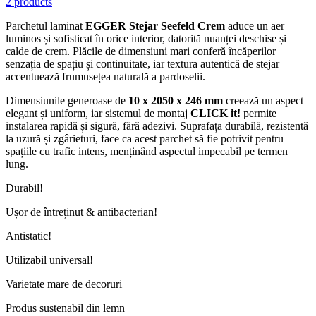
2 products
Parchetul laminat
EGGER Stejar Seefeld Crem
aduce un aer
luminos și sofisticat în orice interior, datorită nuanței deschise și
calde de crem. Plăcile de dimensiuni mari conferă încăperilor
senzația de spațiu și continuitate, iar textura autentică de stejar
accentuează frumusețea naturală a pardoselii.
Dimensiunile generoase de
10 x 2050 x 246 mm
creează un aspect
elegant și uniform, iar sistemul de montaj
CLICK it!
permite
instalarea rapidă și sigură, fără adezivi. Suprafața durabilă, rezistentă
la uzură și zgârieturi, face ca acest parchet să fie potrivit pentru
spațiile cu trafic intens, menținând aspectul impecabil pe termen
lung.
Durabil!
Ușor de întreținut & antibacterian!
Antistatic!
Utilizabil universal!
Varietate mare de decoruri
Produs sustenabil din lemn