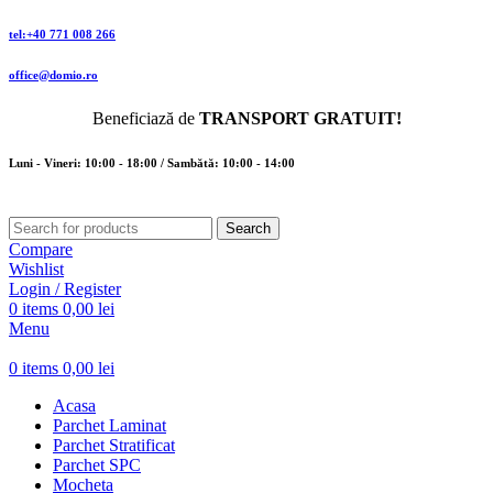
tel:+40 771 008 266
office@domio.ro
Beneficiază de
TRANSPORT GRATUIT!
Luni - Vineri: 10:00 - 18:00 / Sambătă: 10:00 - 14:00
Search
Compare
Wishlist
Login / Register
0
items
0,00
lei
Menu
0
items
0,00
lei
Acasa
Parchet Laminat
Parchet Stratificat
Parchet SPC
Mocheta