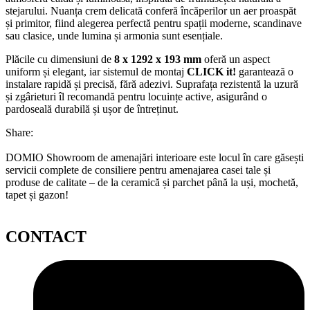
stejarului. Nuanța crem delicată conferă încăperilor un aer proaspăt
și primitor, fiind alegerea perfectă pentru spații moderne, scandinave
sau clasice, unde lumina și armonia sunt esențiale.
Plăcile cu dimensiuni de
8 x 1292 x 193 mm
oferă un aspect
uniform și elegant, iar sistemul de montaj
CLICK it!
garantează o
instalare rapidă și precisă, fără adezivi. Suprafața rezistentă la uzură
și zgârieturi îl recomandă pentru locuințe active, asigurând o
pardoseală durabilă și ușor de întreținut.
Share:
DOMIO Showroom de amenajări interioare este locul în care găsești
servicii complete de consiliere pentru amenajarea casei tale și
produse de calitate – de la ceramică și parchet până la uși, mochetă,
tapet și gazon!
CONTACT