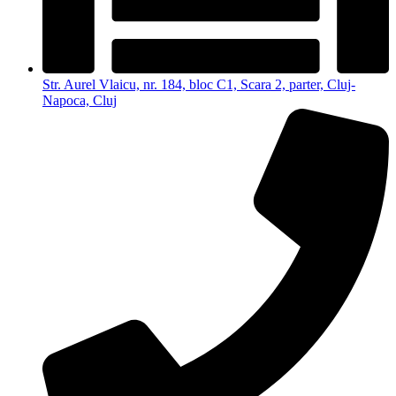
Str. Aurel Vlaicu, nr. 184, bloc C1, Scara 2, parter, Cluj-
Napoca, Cluj