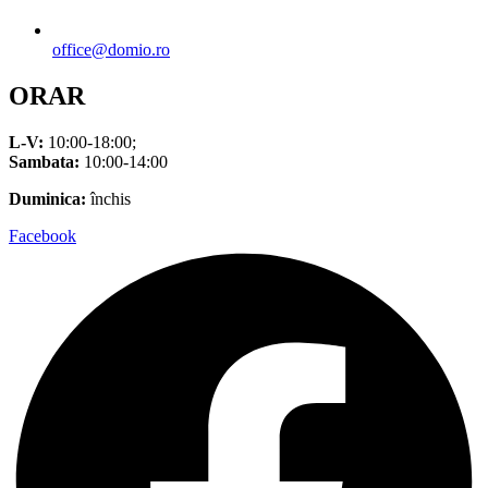
office@domio.ro
ORAR
L-V:
10:00-18:00;
Sambata:
10:00-14:00
Duminica:
închis
Facebook