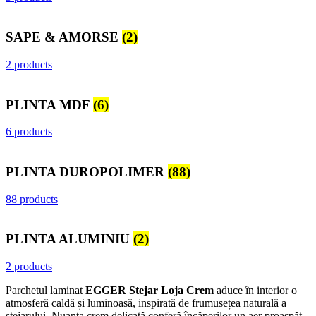
SAPE & AMORSE
(2)
2 products
PLINTA MDF
(6)
6 products
PLINTA DUROPOLIMER
(88)
88 products
PLINTA ALUMINIU
(2)
2 products
Parchetul laminat
EGGER Stejar Loja Crem
aduce în interior o
atmosferă caldă și luminoasă, inspirată de frumusețea naturală a
stejarului. Nuanța crem delicată conferă încăperilor un aer proaspăt