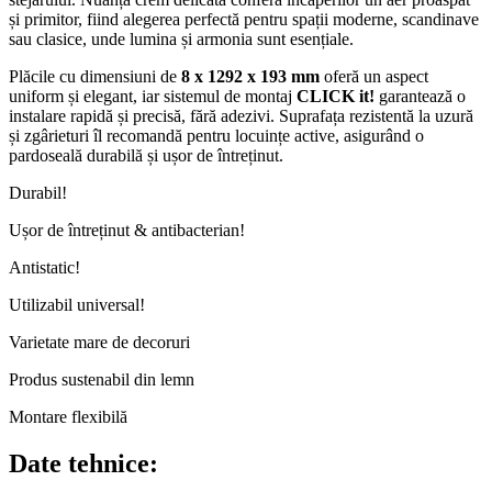
și primitor, fiind alegerea perfectă pentru spații moderne, scandinave
sau clasice, unde lumina și armonia sunt esențiale.
Plăcile cu dimensiuni de
8 x 1292 x 193 mm
oferă un aspect
uniform și elegant, iar sistemul de montaj
CLICK it!
garantează o
instalare rapidă și precisă, fără adezivi. Suprafața rezistentă la uzură
și zgârieturi îl recomandă pentru locuințe active, asigurând o
pardoseală durabilă și ușor de întreținut.
Durabil!
Ușor de întreținut & antibacterian!
Antistatic!
Utilizabil universal!
Varietate mare de decoruri
Produs sustenabil din lemn
Montare flexibilă
Date tehnice: