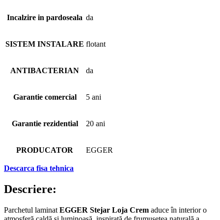
Incalzire in pardoseala
da
SISTEM INSTALARE
flotant
ANTIBACTERIAN
da
Garantie comercial
5 ani
Garantie rezidential
20 ani
PRODUCATOR
EGGER
Descarca fisa tehnica
Descriere:
Parchetul laminat
EGGER Stejar Loja Crem
aduce în interior o
atmosferă caldă și luminoasă, inspirată de frumusețea naturală a