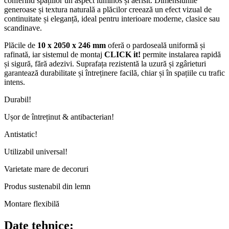
conferind spațiilor un aspect luminos și aerisit. Dimensiunile
generoase și textura naturală a plăcilor creează un efect vizual de
continuitate și eleganță, ideal pentru interioare moderne, clasice sau
scandinave.
Plăcile de
10 x 2050 x 246 mm
oferă o pardoseală uniformă și
rafinată, iar sistemul de montaj
CLICK it!
permite instalarea rapidă
și sigură, fără adezivi. Suprafața rezistentă la uzură și zgârieturi
garantează durabilitate și întreținere facilă, chiar și în spațiile cu trafic
intens.
Durabil!
Ușor de întreținut & antibacterian!
Antistatic!
Utilizabil universal!
Varietate mare de decoruri
Produs sustenabil din lemn
Montare flexibilă
Date tehnice: