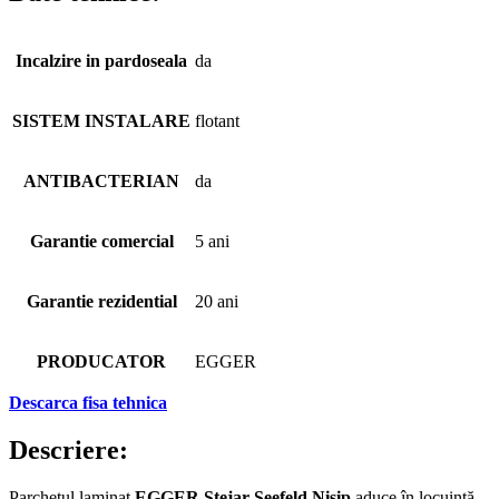
Incalzire in pardoseala
da
SISTEM INSTALARE
flotant
ANTIBACTERIAN
da
Garantie comercial
5 ani
Garantie rezidential
20 ani
PRODUCATOR
EGGER
Descarca fisa tehnica
Descriere:
Parchetul laminat
EGGER Stejar Seefeld Nisip
aduce în locuință