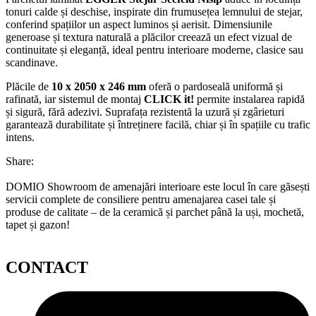
tonuri calde și deschise, inspirate din frumusețea lemnului de stejar,
conferind spațiilor un aspect luminos și aerisit. Dimensiunile
generoase și textura naturală a plăcilor creează un efect vizual de
continuitate și eleganță, ideal pentru interioare moderne, clasice sau
scandinave.
Plăcile de
10 x 2050 x 246 mm
oferă o pardoseală uniformă și
rafinată, iar sistemul de montaj
CLICK it!
permite instalarea rapidă
și sigură, fără adezivi. Suprafața rezistentă la uzură și zgârieturi
garantează durabilitate și întreținere facilă, chiar și în spațiile cu trafic
intens.
Share:
DOMIO Showroom de amenajări interioare este locul în care găsești
servicii complete de consiliere pentru amenajarea casei tale și
produse de calitate – de la ceramică și parchet până la uși, mochetă,
tapet și gazon!
CONTACT