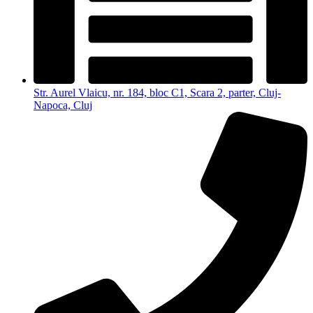
Str. Aurel Vlaicu, nr. 184, bloc C1, Scara 2, parter, Cluj-
Napoca, Cluj