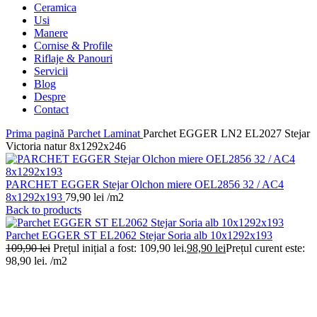
Ceramica
Usi
Manere
Cornise & Profile
Riflaje & Panouri
Servicii
Blog
Despre
Contact
Prima pagină
Parchet Laminat
Parchet EGGER LN2 EL2027 Stejar
Victoria natur 8x1292x246
PARCHET EGGER Stejar Olchon miere OEL2856 32 / AC4
8x1292x193
79,90
lei
/m2
Back to products
Parchet EGGER ST EL2062 Stejar Soria alb 10x1292x193
109,90
lei
Prețul inițial a fost: 109,90 lei.
98,90
lei
Prețul curent este:
98,90 lei.
/m2