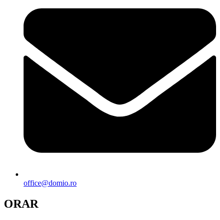
office@domio.ro
ORAR