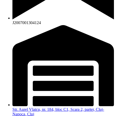
J2007001304124
Str. Aurel Vlaicu, nr. 184, bloc C1, Scara 2, parter, Cluj-
Napoca, Cluj