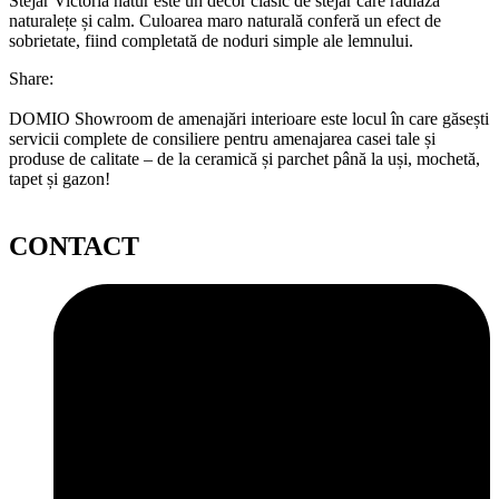
Stejar Victoria natur este un decor clasic de stejar care radiază
naturalețe și calm. Culoarea maro naturală conferă un efect de
sobrietate, fiind completată de noduri simple ale lemnului.
Share:
DOMIO Showroom de amenajări interioare este locul în care găsești
servicii complete de consiliere pentru amenajarea casei tale și
produse de calitate – de la ceramică și parchet până la uși, mochetă,
tapet și gazon!
CONTACT