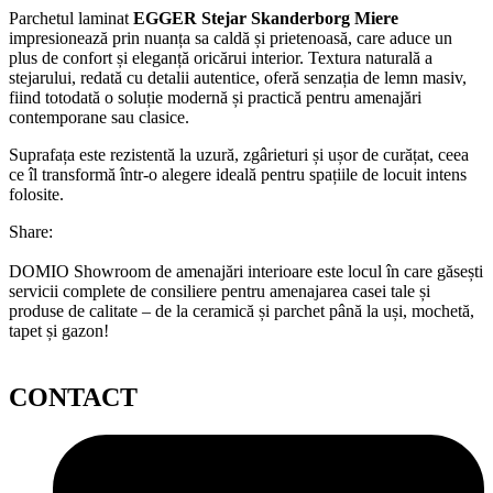
Parchetul laminat
EGGER Stejar Skanderborg Miere
impresionează prin nuanța sa caldă și prietenoasă, care aduce un
plus de confort și eleganță oricărui interior. Textura naturală a
stejarului, redată cu detalii autentice, oferă senzația de lemn masiv,
fiind totodată o soluție modernă și practică pentru amenajări
contemporane sau clasice.
Suprafața este rezistentă la uzură, zgârieturi și ușor de curățat, ceea
ce îl transformă într-o alegere ideală pentru spațiile de locuit intens
folosite.
Share:
DOMIO Showroom de amenajări interioare este locul în care găsești
servicii complete de consiliere pentru amenajarea casei tale și
produse de calitate – de la ceramică și parchet până la uși, mochetă,
tapet și gazon!
CONTACT