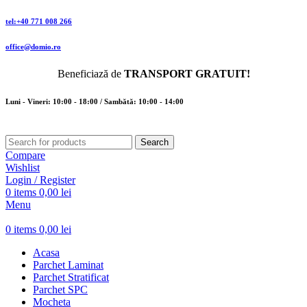
tel:+40 771 008 266
office@domio.ro
Beneficiază de
TRANSPORT GRATUIT!
Luni - Vineri: 10:00 - 18:00 / Sambătă: 10:00 - 14:00
Search
Compare
Wishlist
Login / Register
0
items
0,00
lei
Menu
0
items
0,00
lei
Acasa
Parchet Laminat
Parchet Stratificat
Parchet SPC
Mocheta