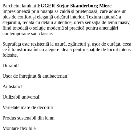
Parchetul laminat
EGGER Stejar Skanderborg Miere
impresionează prin nuanța sa caldă și prietenoasă, care aduce un
plus de confort și eleganță oricărui interior. Textura naturală a
stejarului, redată cu detalii autentice, oferă senzația de lemn masiv,
fiind totodată o soluție modernă și practică pentru amenajări
contemporane sau clasice.
Suprafața este rezistentă la uzură, zgârieturi și ușor de curățat, ceea
ce îl transformă într-o alegere ideală pentru spațiile de locuit intens
folosite.
Durabil!
Ușor de întreținut & antibacterian!
Antistatic!
Utilizabil universal!
Varietate mare de decoruri
Produs sustenabil din lemn
Montare flexibilă