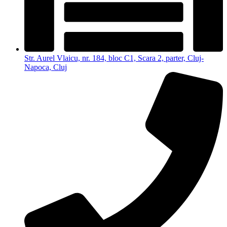
Str. Aurel Vlaicu, nr. 184, bloc C1, Scara 2, parter, Cluj-
Napoca, Cluj