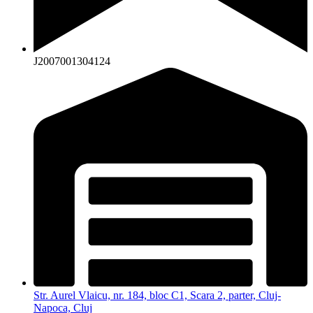
J2007001304124
Str. Aurel Vlaicu, nr. 184, bloc C1, Scara 2, parter, Cluj-
Napoca, Cluj