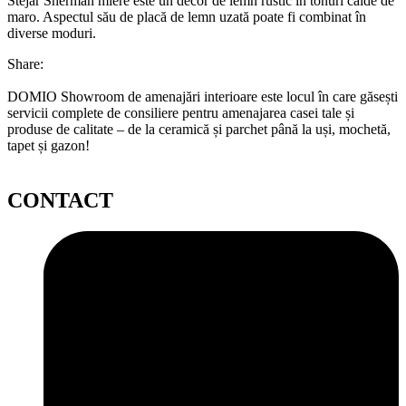
Stejar Sherman miere este un decor de lemn rustic în tonuri calde de
maro. Aspectul său de placă de lemn uzată poate fi combinat în
diverse moduri.
Share:
DOMIO Showroom de amenajări interioare este locul în care găsești
servicii complete de consiliere pentru amenajarea casei tale și
produse de calitate – de la ceramică și parchet până la uși, mochetă,
tapet și gazon!
CONTACT