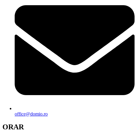
office@domio.ro
ORAR