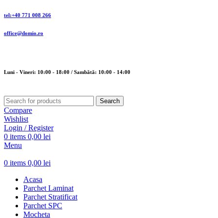
tel:+40 771 008 266
office@domio.ro
Luni - Vineri: 10:00 - 18:00 / Sambătă: 10:00 - 14:00
Search
Compare
Wishlist
Login / Register
0
items
0,00
lei
Menu
0
items
0,00
lei
Acasa
Parchet Laminat
Parchet Stratificat
Parchet SPC
Mocheta