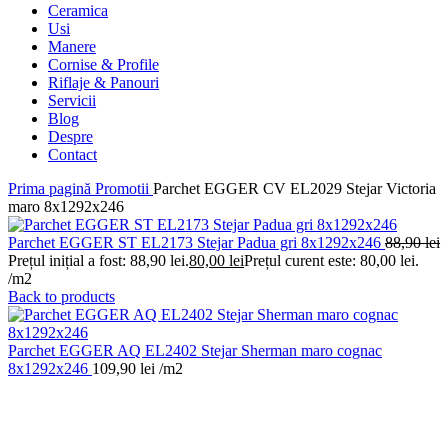
Ceramica
Usi
Manere
Cornise & Profile
Riflaje & Panouri
Servicii
Blog
Despre
Contact
Prima pagină
Promotii
Parchet EGGER CV EL2029 Stejar Victoria
maro 8x1292x246
Parchet EGGER ST EL2173 Stejar Padua gri 8x1292x246
88,90
lei
Prețul inițial a fost: 88,90 lei.
80,00
lei
Prețul curent este: 80,00 lei.
/m2
Back to products
Parchet EGGER AQ EL2402 Stejar Sherman maro cognac
8x1292x246
109,90
lei
/m2