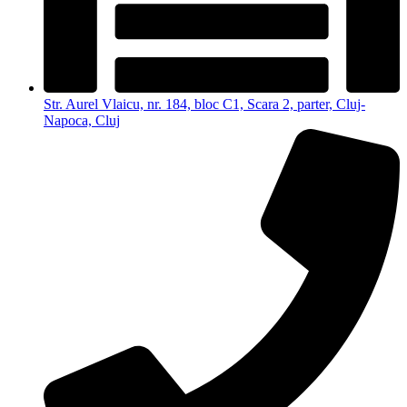
Str. Aurel Vlaicu, nr. 184, bloc C1, Scara 2, parter, Cluj-
Napoca, Cluj