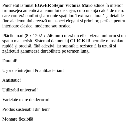
Parchetul laminat
EGGER Stejar Victoria Maro
aduce în interior
frumusețea autentică a lemnului de stejar, cu o nuanță caldă de maro
care conferă confort și armonie spațiilor. Textura naturală și detaliile
fine ale lemnului creează un aspect elegant și primitor, perfect pentru
interioare clasice, moderne sau rustice.
Plăcile mari (8 x 1292 x 246 mm) oferă un efect vizual uniform și un
spațiu mai aerisit. Sistemul de montaj
CLICK it!
permite o instalare
rapidă și precisă, fără adezivi, iar suprafața rezistentă la uzură și
zgârieturi garantează durabilitate pe termen lung.
Durabil!
Ușor de întreținut & antibacterian!
Antistatic!
Utilizabil universal!
Varietate mare de decoruri
Produs sustenabil din lemn
Montare flexibilă