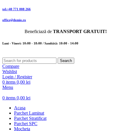
tel:+40 771 008 266
office@domio.ro
Beneficiază de
TRANSPORT GRATUIT!
Luni - Vineri: 10:00 - 18:00 / Sambătă: 10:00 - 14:00
Search
Compare
Wishlist
Login / Register
0
items
0,00
lei
Menu
0
items
0,00
lei
Acasa
Parchet Laminat
Parchet Stratificat
Parchet SPC
Mocheta