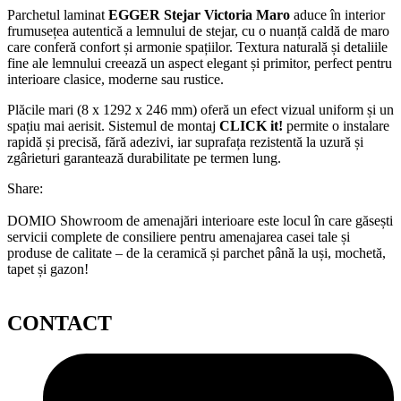
Parchetul laminat
EGGER Stejar Victoria Maro
aduce în interior
frumusețea autentică a lemnului de stejar, cu o nuanță caldă de maro
care conferă confort și armonie spațiilor. Textura naturală și detaliile
fine ale lemnului creează un aspect elegant și primitor, perfect pentru
interioare clasice, moderne sau rustice.
Plăcile mari (8 x 1292 x 246 mm) oferă un efect vizual uniform și un
spațiu mai aerisit. Sistemul de montaj
CLICK it!
permite o instalare
rapidă și precisă, fără adezivi, iar suprafața rezistentă la uzură și
zgârieturi garantează durabilitate pe termen lung.
Share:
DOMIO Showroom de amenajări interioare este locul în care găsești
servicii complete de consiliere pentru amenajarea casei tale și
produse de calitate – de la ceramică și parchet până la uși, mochetă,
tapet și gazon!
CONTACT