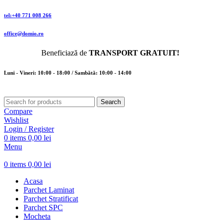
tel:+40 771 008 266
office@domio.ro
Beneficiază de
TRANSPORT GRATUIT!
Luni - Vineri: 10:00 - 18:00 / Sambătă: 10:00 - 14:00
Search
Compare
Wishlist
Login / Register
0
items
0,00
lei
Menu
0
items
0,00
lei
Acasa
Parchet Laminat
Parchet Stratificat
Parchet SPC
Mocheta