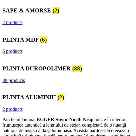
SAPE & AMORSE
(2)
2 products
PLINTA MDF
(6)
6 products
PLINTA DUROPOLIMER
(88)
88 products
PLINTA ALUMINIU
(2)
2 products
Parchetul laminat
EGGER Stejar North Nisip
aduce în interior
frumusețea autentică a lemnului de stejar, completată de o nuanță
naturală de nisip, caldă și luminoasă. Această pardoseală creează o
atmosferă primitoare, ideală pentru amenajări moderne, scandinave