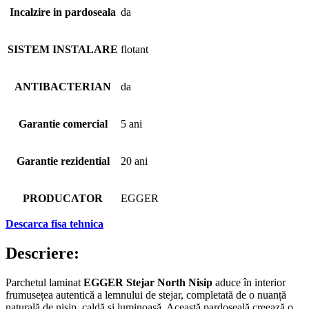
Incalzire in pardoseala
da
SISTEM INSTALARE
flotant
ANTIBACTERIAN
da
Garantie comercial
5 ani
Garantie rezidential
20 ani
PRODUCATOR
EGGER
Descarca fisa tehnica
Descriere:
Parchetul laminat
EGGER Stejar North Nisip
aduce în interior
frumusețea autentică a lemnului de stejar, completată de o nuanță
naturală de nisip, caldă și luminoasă. Această pardoseală creează o