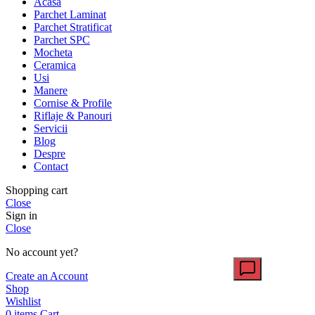
Acasa
Parchet Laminat
Parchet Stratificat
Parchet SPC
Mocheta
Ceramica
Usi
Manere
Cornise & Profile
Riflaje & Panouri
Servicii
Blog
Despre
Contact
Shopping cart
Close
Sign in
Close
No account yet?
Create an Account
Shop
Wishlist
0
items
Cart