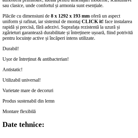
sau clasice, unde confortul și armonia sunt esențiale.
Plăcile cu dimensiuni de
8 x 1292 x 193 mm
oferă un aspect
uniform și rafinat, iar sistemul de montaj
CLICK it!
face instalarea
rapidă și precisă, fără adezivi. Suprafața rezistentă la uzură și
zgârieturi garantează durabilitate și întreținere ușoară, fiind potrivită
pentru locuințe active și încăperi intens utilizate.
Durabil!
Ușor de întreținut & antibacterian!
Antistatic!
Utilizabil universal!
Varietate mare de decoruri
Produs sustenabil din lemn
Montare flexibilă
Date tehnice: