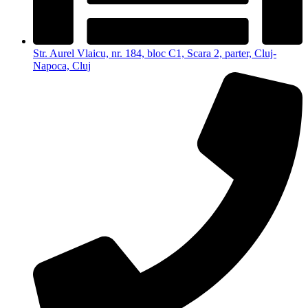
Str. Aurel Vlaicu, nr. 184, bloc C1, Scara 2, parter, Cluj-
Napoca, Cluj