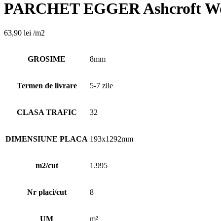
PARCHET EGGER Ashcroft Woo
63,90
lei
/m2
GROSIME
8mm
Termen de livrare
5-7 zile
CLASA TRAFIC
32
DIMENSIUNE PLACA
193x1292mm
m2/cut
1.995
Nr placi/cut
8
UM
m²