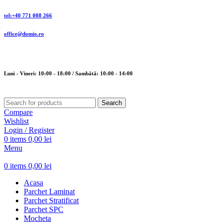
tel:+40 771 008 266
office@domio.ro
Luni - Vineri: 10:00 - 18:00 / Sambătă: 10:00 - 14:00
Search
Compare
Wishlist
Login / Register
0
items
0,00
lei
Menu
0
items
0,00
lei
Acasa
Parchet Laminat
Parchet Stratificat
Parchet SPC
Mocheta