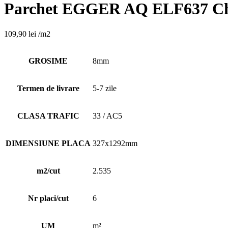
Parchet EGGER AQ ELF637 Ch
109,90
lei
/m2
GROSIME
8mm
Termen de livrare
5-7 zile
CLASA TRAFIC
33 / AC5
DIMENSIUNE PLACA
327x1292mm
m2/cut
2.535
Nr placi/cut
6
UM
m²