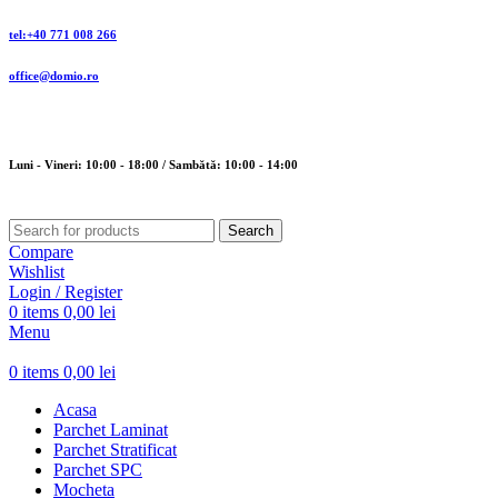
tel:+40 771 008 266
office@domio.ro
Luni - Vineri: 10:00 - 18:00 / Sambătă: 10:00 - 14:00
Search
Compare
Wishlist
Login / Register
0
items
0,00
lei
Menu
0
items
0,00
lei
Acasa
Parchet Laminat
Parchet Stratificat
Parchet SPC
Mocheta