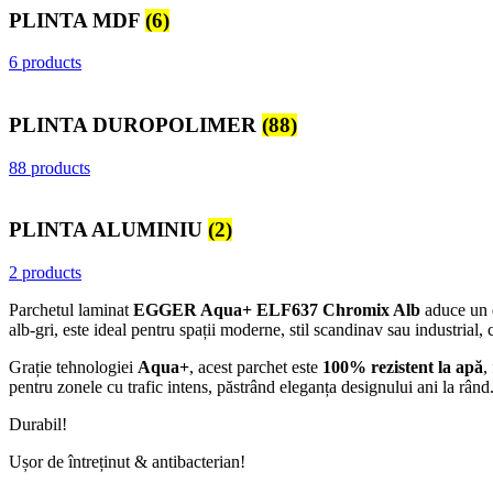
PLINTA MDF
(6)
6 products
PLINTA DUROPOLIMER
(88)
88 products
PLINTA ALUMINIU
(2)
2 products
Parchetul laminat
EGGER Aqua+ ELF637 Chromix Alb
aduce un d
alb-gri, este ideal pentru spații moderne, stil scandinav sau industrial, c
Grație tehnologiei
Aqua+
, acest parchet este
100% rezistent la apă
,
pentru zonele cu trafic intens, păstrând eleganța designului ani la rând
Durabil!
Ușor de întreținut & antibacterian!