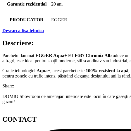
Garantie rezidential
20 ani
PRODUCATOR
EGGER
Descarca fisa tehnica
Descriere:
Parchetul laminat
EGGER Aqua+ ELF637 Chromix Alb
aduce un d
alb-gri, este ideal pentru spații moderne, stil scandinav sau industrial, c
Grație tehnologiei
Aqua+
, acest parchet este
100% rezistent la apă
,
pentru zonele cu trafic intens, păstrând eleganța designului ani la rând
Share:
DOMIO Showroom de amenajări interioare este locul în care găsești serv
gazon!
CONTACT