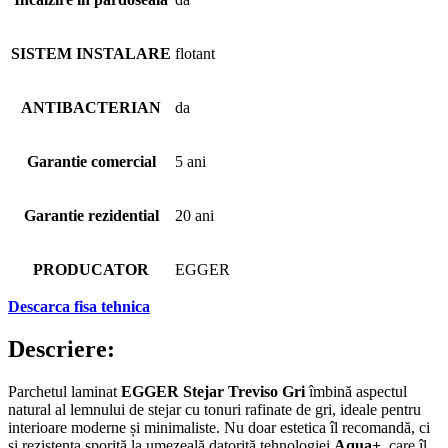
SISTEM INSTALARE
flotant
ANTIBACTERIAN
da
Garantie comercial
5 ani
Garantie rezidential
20 ani
PRODUCATOR
EGGER
Descarca fisa tehnica
Descriere:
Parchetul laminat
EGGER Stejar Treviso Gri
îmbină aspectul
natural al lemnului de stejar cu tonuri rafinate de gri, ideale pentru
interioare moderne și minimaliste. Nu doar estetica îl recomandă, ci
și rezistența sporită la umezeală datorită tehnologiei
Aqua+
, care îl