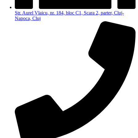
Str. Aurel Vlaicu, nr. 184, bloc C1, Scara 2, parter, Cluj-
Napoca, Cluj