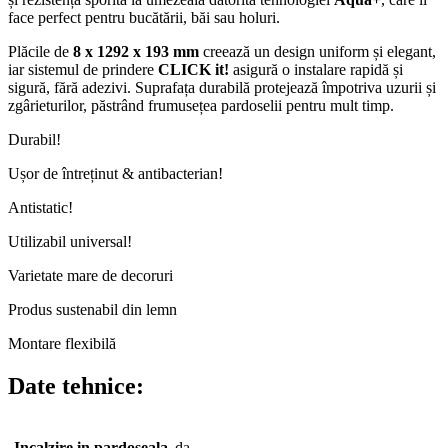
face perfect pentru bucătării, băi sau holuri.
Plăcile de
8 x 1292 x 193 mm
creează un design uniform și elegant,
iar sistemul de prindere
CLICK it!
asigură o instalare rapidă și
sigură, fără adezivi. Suprafața durabilă protejează împotriva uzurii și
zgârieturilor, păstrând frumusețea pardoselii pentru mult timp.
Durabil!
Ușor de întreținut & antibacterian!
Antistatic!
Utilizabil universal!
Varietate mare de decoruri
Produs sustenabil din lemn
Montare flexibilă
Date tehnice:
Incalzire in pardoseala
da