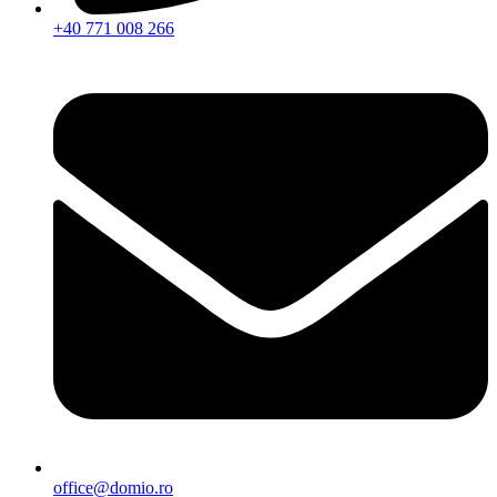
+40 771 008 266
office@domio.ro