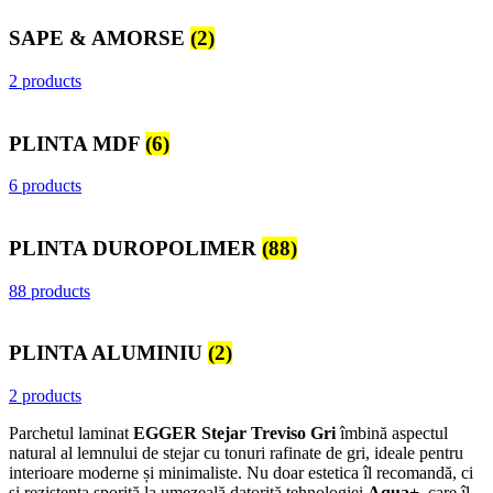
SAPE & AMORSE
(2)
2 products
PLINTA MDF
(6)
6 products
PLINTA DUROPOLIMER
(88)
88 products
PLINTA ALUMINIU
(2)
2 products
Parchetul laminat
EGGER Stejar Treviso Gri
îmbină aspectul
natural al lemnului de stejar cu tonuri rafinate de gri, ideale pentru
interioare moderne și minimaliste. Nu doar estetica îl recomandă, ci
și rezistența sporită la umezeală datorită tehnologiei
Aqua+
, care îl