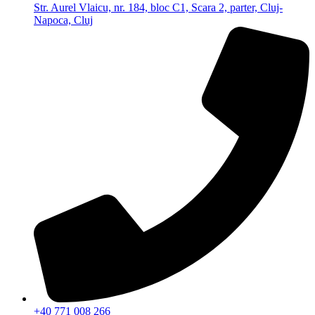
Str. Aurel Vlaicu, nr. 184, bloc C1, Scara 2, parter, Cluj-
Napoca, Cluj
+40 771 008 266