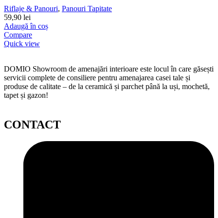
Riflaje & Panouri
,
Panouri Tapitate
59,90
lei
Adaugă în coș
Compare
Quick view
DOMIO Showroom de amenajări interioare este locul în care găsești
servicii complete de consiliere pentru amenajarea casei tale și
produse de calitate – de la ceramică și parchet până la uși, mochetă,
tapet și gazon!
CONTACT