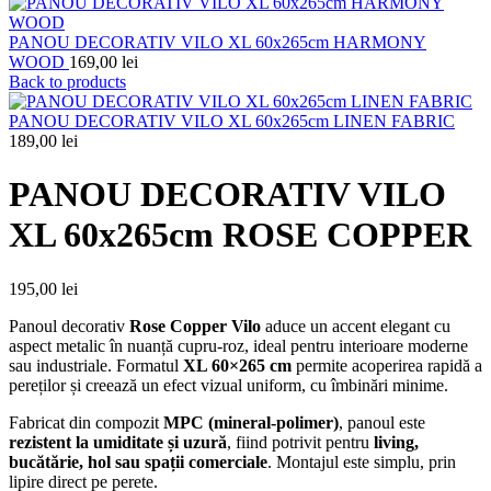
PANOU DECORATIV VILO XL 60x265cm HARMONY
WOOD
169,00
lei
Back to products
PANOU DECORATIV VILO XL 60x265cm LINEN FABRIC
189,00
lei
PANOU DECORATIV VILO
XL 60x265cm ROSE COPPER
195,00
lei
Panoul decorativ
Rose Copper Vilo
aduce un accent elegant cu
aspect metalic în nuanță cupru-roz, ideal pentru interioare moderne
sau industriale. Formatul
XL 60×265 cm
permite acoperirea rapidă a
pereților și creează un efect vizual uniform, cu îmbinări minime.
Fabricat din compozit
MPC (mineral-polimer)
, panoul este
rezistent la umiditate și uzură
, fiind potrivit pentru
living,
bucătărie, hol sau spații comerciale
. Montajul este simplu, prin
lipire direct pe perete.