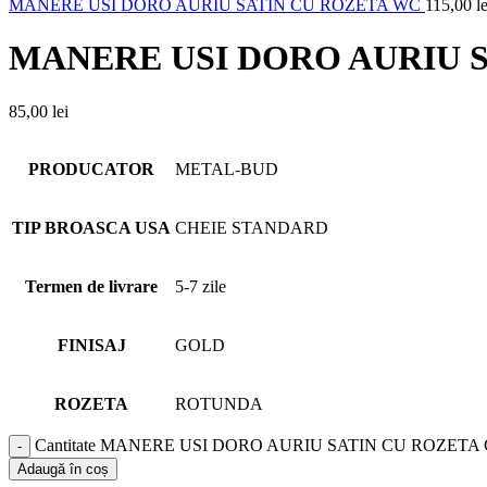
MANERE USI DORO AURIU SATIN CU ROZETA WC
115,00
le
MANERE USI DORO AURIU S
85,00
lei
PRODUCATOR
METAL-BUD
TIP BROASCA USA
CHEIE STANDARD
Termen de livrare
5-7 zile
FINISAJ
GOLD
ROZETA
ROTUNDA
Cantitate MANERE USI DORO AURIU SATIN CU ROZETA
Adaugă în coș