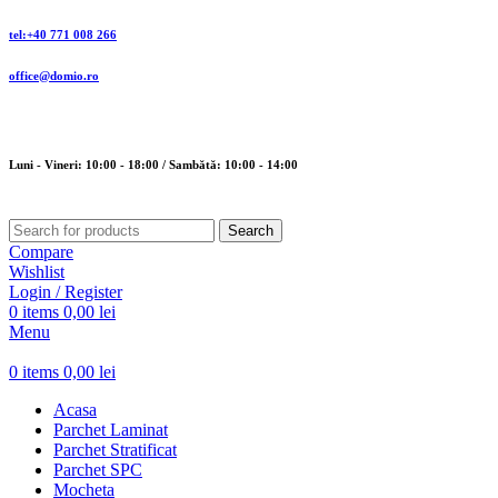
tel:+40 771 008 266
office@domio.ro
Luni - Vineri: 10:00 - 18:00 / Sambătă: 10:00 - 14:00
Search
Compare
Wishlist
Login / Register
0
items
0,00
lei
Menu
0
items
0,00
lei
Acasa
Parchet Laminat
Parchet Stratificat
Parchet SPC
Mocheta