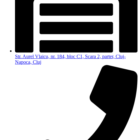
Str. Aurel Vlaicu, nr. 184, bloc C1, Scara 2, parter, Cluj-
Napoca, Cluj